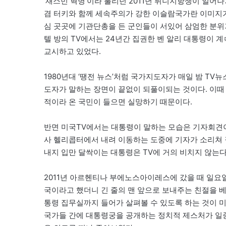
‘재스민 혁명’이라 불리던 2011년 튀니지항쟁이 일어나
겸 터키와 함께 세속주의가 강한 이슬람국가란 이미지가
심 곳곳에 기관단총을 든 군인들이 서있어 삼엄한 분
텔 방의 TV에서는 24년간 집권한 벤 알리 대통령이
교시하고 있었다.
1980년대 ‘땡전 뉴스’처럼 국가지도자가 매일 밤 TV
도자가 말하는 장면이 끝없이 되풀이되는 것이다. 이때
적이라 온 국민이 들으면 실망하기 때문이다.
반면 미국TV에서는 대통령이 말하는 모습은 기자회견이
사 헬리콥터에서 내려 이동하는 도중에 기자가 소리쳐 
내지 입만 달싹이는 대통령은 TV에 거의 비치지 않는다
2011년 아르헨티나 부에노스아이레스에 갔을 때 일요
국이라고 했더니 긴 줄의 맨 앞으로 보내주는 친절을 
통령 집무실까지 들어가 살펴볼 수 있도록 하는 것이 
국가들 간에 대통령궁을 공개하는 정치적 제스처가 일