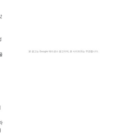
았
정
낌
본 광고는 Google 애드센스 광고이며, 본 사이트와는 무관합니다.
을
때
라
러