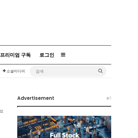
프리미엄 구독
로그인
Sidebar
검
소셜미디어
색
Advertisement
소요