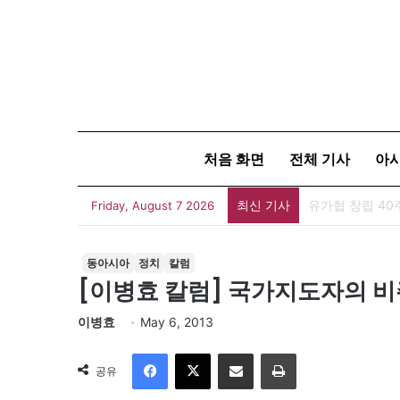
처음 화면
전체 기사
아
최신 기사
유가협 창립 4
Friday, August 7 2026
동아시아
정치
칼럼
[이병효 칼럼] 국가지도자의 
이병효
May 6, 2013
Facebook
X
이메일
인쇄
공유