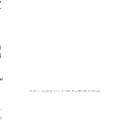
볼
도
호
지
엽
설
본 광고는 Google 애드센스 광고이며, 본 사이트와는 무관합니다.
한
대
짓