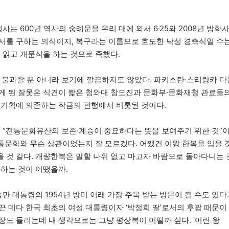
는 600년 역사의 숭례문을 우리 대에 와서 6·25와 2008년 방화
서를 구하는 의식이지, 복구라는 이름으로 호도한 낙성 경축식일 수
 읽고 개문식을 하는 것으로 족했다.
에 불과할 뿐 아니라 보기에 깔끔하지도 않았다. 파키스탄·스리랑카 다
게 된 잘못은 식견이 짧은 청와대 참모진과 문화부·문화재청 관료들
 기획에 의존하는 작금의 관행에서 비롯된 것이다.
데 “전통문화유산의 보존·계승이 중요하다는 뜻을 보여주기 위한 것”
전통문화와 무슨 상관이었는지 잘 모르겠다. 어쨌건 이왕 한복을 입을 
 것 같다. 개량한복은 말할 나위 없고 마고자 바람으로 돌아다니는 
 하는 것이 어땠을까.
만 대통령의 1954년 방미 이래 가장 주목 받는 방문이 될 수도 있다.
 데다 한국 최초의 여성 대통령이자 ‘박정희 딸’로서의 후광 때문이
도 들리는데 내 생각으로는 그냥 평상복이 어떨까 싶다. ‘어린 왕