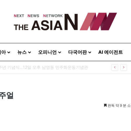
시아
뉴스
오피니언
다국어판
AI 에이전트
0주년 기념식…12일 오후 남영동 민주화운동기념관
비주얼
완독 약 9 분 