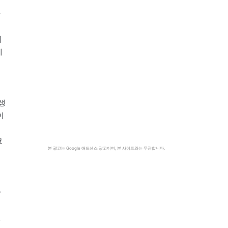
하
게
예
생
이
코
본 광고는 Google 애드센스 광고이며, 본 사이트와는 무관합니다.
-
던