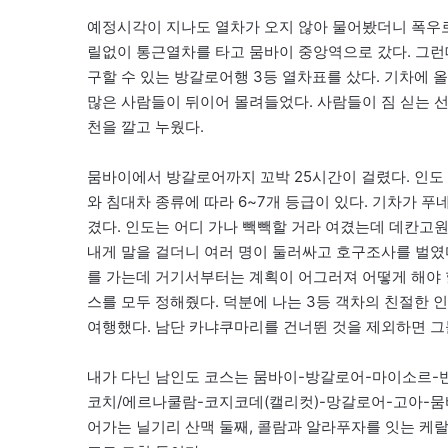
예정시각이 지나도 열차가 오지 않아 물어봤더니 폭우
릴없이 통근열차를 타고 뭄바이 중앙역으로 갔다. 그런
구할 수 있는 방갈로어행 3등 열차표를 샀다. 기차에 
많은 사람들이 뒤이어 몰려들었다. 사람들이 짐 싣는 
천을 깔고 누웠다.
뭄바이에서 방갈로어까지 꼬박 25시간이 걸렸다. 인도 
와 침대차 종류에 따라 6~7개 등급이 있다. 기차가 
겼다. 인도는 어디 가나 빽빽할 거라 여겼는데 데칸고원
내게 말을 걸더니 여러 명이 둘러싸고 호구조사를 벌였
를 가는데 거기서부터는 계획이 어그러져 어떻게 해야 
스를 모두 정해줬다. 덕분에 나는 3등 객차의 친절한
여행했다. 남단 카냐쿠마리를 건너뛴 것을 제외하면 그
내가 다닌 남인도 코스는 뭄바이-방갈로어-마이소르-
코치/에르나쿨람-코지코데(캘리컷)-망갈로어-고아-뭄바
어가는 닐기리 산맥 둘째, 콜람과 알라푸자를 잇는 케랄라 물길