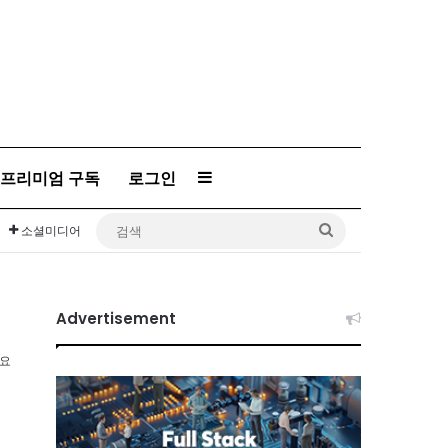
프리미엄 구독
로그인
Sidebar
검
소셜미디어
색
Advertisement
소요