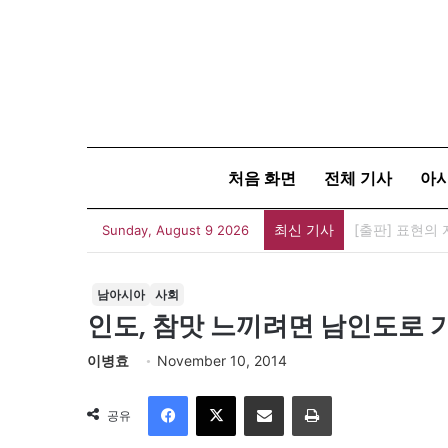
처음 화면
전체 기사
아
최신 기사
Sunday, August 9 2026
남아시아
사회
인도, 참맛 느끼려면 남인도로 
이병효
November 10, 2014
Facebook
X
이메일
인쇄
공유