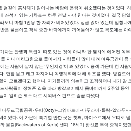
로 철길에 흙사태가 일어나는 바람에 운행이 취소됐다는 것이었다. 
데 좌석이 있는 기차표는 하루 전날 사야 한다는 것이었다. 결국 당일
올라보니 마침 1인용 한 자리가 비어있었다. 냉큼 앉아 있는데 엄청나
선반은 물론이고 객석 중간 바닥에까지 끼어들어가 앉고 복도에는 아
기차는 완행과 특급이 따로 있는 것이 아니라 한 열차에 에어컨 여부
푸네를 지나 데칸고원으로 들어서자 사람들이 많이 내려 여유공간이 좀 
에는 사람이 살지 않는 ‘무인지경’이 꽤 있었다. 승객 가운데 한 사람
다. 한참 묻고 캐고 따지더니 여행계획에 대해 취조를 했다. 방갈로어
할지 모르겠다고 했더니, 자기들끼리 의논하고 조정하더니 내가 갈 
 인도사람들이 정해준 길을 따라 방갈로어에서 뭄바이까지 2주일 동안
들이 알려준 코스 대로 시외버스 편으로 줄곧 다녔다.
반디푸르국립공원-우띠(Ooty)-코임바토레-마두라이-콜람-알라푸자
이였다. 이 가운데 특기할 만한 곳은 첫째, 마이소르에서 우띠로 넘
(Backwaters of Kerla) 셋째, 16세기 향신료 무역 중계지였