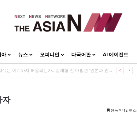
시아
뉴스
오피니언
다국어판
AI 에이전트
[출판] 표현의 자유는 어디까지 허용되는가…김재형 전 대법관 ‘언론과 인격권’
가자
완독 약 12 분 