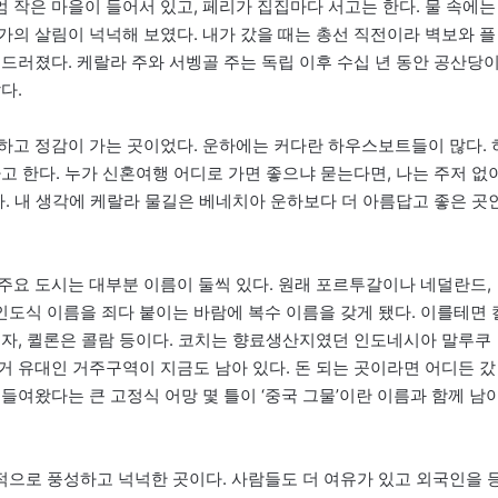
 작은 마을이 들어서 있고, 페리가 집집마다 서고는 한다. 물 속에는
가의 살림이 넉넉해 보였다. 내가 갔을 때는 총선 직전이라 벽보와 플
드러졌다. 케랄라 주와 서벵골 주는 독립 이후 수십 년 동안 공산당
다.
하고 정감이 가는 곳이었다. 운하에는 커다란 하우스보트들이 많다. 
고 한다. 누가 신혼여행 어디로 가면 좋으냐 묻는다면, 나는 주저 없
다. 내 생각에 케랄라 물길은 베네치아 운하보다 더 아름답고 좋은 곳
주요 도시는 대부분 이름이 둘씩 있다. 원래 포르투갈이나 네덜란드,
도식 이름을 죄다 붙이는 바람에 복수 이름을 갖게 됐다. 이를테면 
푸자, 퀼론은 콜람 등이다. 코치는 향료생산지였던 인도네시아 말루쿠
거 유대인 거주구역이 지금도 남아 있다. 돈 되는 곳이라면 어디든 갔
들여왔다는 큰 고정식 어망 몇 틀이 ‘중국 그물’이란 이름과 함께 남
으로 풍성하고 넉넉한 곳이다. 사람들도 더 여유가 있고 외국인을 