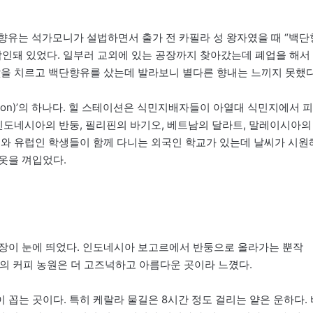
 백단향유는 석가모니가 설법하면서 출가 전 카필라 성 왕자였을 때 “백단
각인돼 있었다. 일부러 교외에 있는 공장까지 찾아갔는데 폐업을 해서
값을 치르고 백단향유를 샀는데 발라보니 별다른 향내는 느끼지 못했다
ation)’의 하나다. 힐 스테이션은 식민지배자들이 아열대 식민지에서 피
 인도네시아의 반둥, 필리핀의 바기오, 베트남의 달라트, 말레이시아의
도와 유럽인 학생들이 함께 다니는 외국인 학교가 있는데 날씨가 시원
옷을 껴입었다.
장이 눈에 띄었다. 인도네시아 보고르에서 반둥으로 올라가는 뿐작
산맥의 커피 농원은 더 고즈넉하고 아름다운 곳이라 느꼈다.
꼽는 곳이다. 특히 케랄라 물길은 8시간 정도 걸리는 얕은 운하다. 