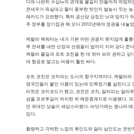
다와 나란히 수십㎞의 관개용 물길이 만들어져 띄엄띄엄
큰새우가 득실대고 물이 풍부한 탓인지 쌀농사 짓는 농
래카드가 요란했다. 특히 공산당 상징인 낫과 망치가 두
주 정부를 장기집권 해 오다 2012년에야 정권을 내놓았
케랄라 백워터는 내가 가본 어떤 관광지 못지않게 훌륭
루 전세를 내면 선장과 선원들이 밥까지 지어 갖다 준다
케랄라 물길과 포트 코친을 한 데 엮어 보라 권하고 싶
데 항공료 말고는 비용이 훨씬 싸다.
포트 코친은 코치라는 도시의 항구지역이다. 케랄라의 
영국인들이 붙인 이름이 있는데 민족정기를 살린다고 인
리컷은 코지코드가 됐고, 코친은 코치, 알러피는 알라
섬을 포르투갈이 차지한 뒤 해운중계지로 이용됐다. 과
던 유대인 상술이 새삼스러웠다. 바닷가에는 원나라 때 
있다.
황량하고 각박한 느낌의 북인도와 달리 남인도는 전반적