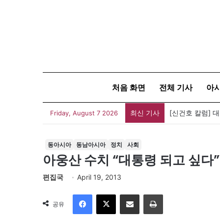
처음 화면
전체 기사
아
최신 기사
유가협 창립 4
Friday, August 7 2026
동아시아
동남아시아
정치
사회
아웅산 수치 “대통령 되고 싶다”
편집국
April 19, 2013
Facebook
X
이메일
인쇄
공유