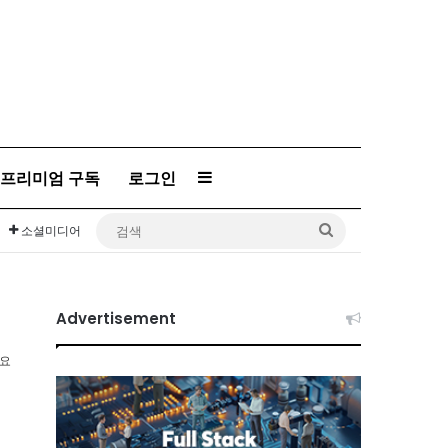
프리미엄 구독
로그인
Sidebar
검
소셜미디어
색
Advertisement
소요