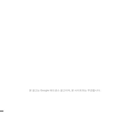
본 광고는 Google 애드센스 광고이며, 본 사이트와는 무관합니다.