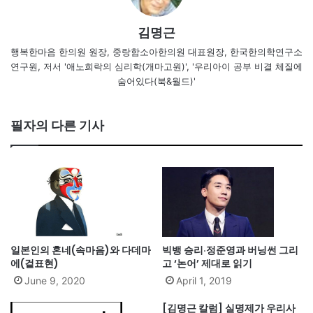
김명근
행복한마음 한의원 원장, 중랑함소아한의원 대표원장, 한국한의학연구소
연구원, 저서 '애노희락의 심리학(개마고원)', '우리아이 공부 비결 체질에
숨어있다(북&월드)'
필자의 다른 기사
일본인의 혼네(속마음)와 다데마
빅뱅 승리·정준영과 버닝썬 그리
에(겉표현)
고 ‘논어’ 제대로 읽기
June 9, 2020
April 1, 2019
[김명근 칼럼] 실명제가 우리사