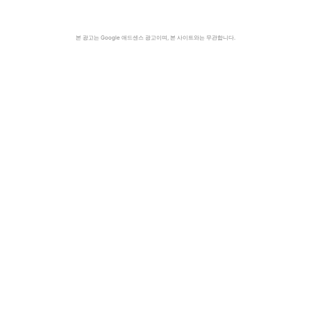
본 광고는 Google 애드센스 광고이며, 본 사이트와는 무관합니다.