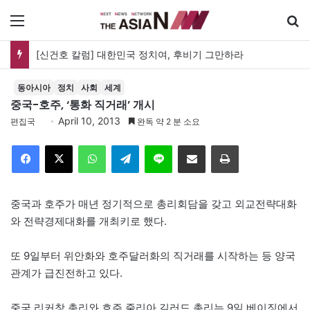
메뉴
유가협 창립 40주년 기념식…12일 오후 남영동 민주화운동기념관
동아시아
정치
사회
세계
중국-호주, ‘통화 직거래’ 개시
April 10, 2013
편집국
완독 약 2 분 소요
Facebook
X
WhatsApp
Telegram
Line
이메일
인쇄
중국과 호주가 매년 정기적으로 총리회담을 갖고 외교전략대화
와 전략경제대화를 개최키로 했다.
또 9일부터 위안화와 호주달러화의 직거래를 시작하는 등 양국
관계가 급진전하고 있다.
중국 리커창 총리와 호주 줄리아 길러드 총리는 9일 베이징에서