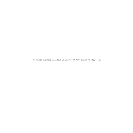
본 광고는 Google 애드센스 광고이며, 본 사이트와는 무관합니다.