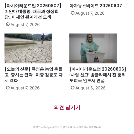
[아시아라운드업 20260807]
아자뉴스바이트 20260807
미얀마 대통령, 태국과 정상회
August 7, 2026
담…아세안 관계개선 모색
August 7, 2026
[오늘의 신문] 폭염은 농업 흔들
[아시아라운드업 20260806]
고, 증시는 급락…미중 갈등도 다
‘사형 선고’ 방글라데시 전 총리,
시 격화
도피국 인도서 연설
August 7, 2026
August 6, 2026
의견 남기기
본 광고는 Google 애드센스 광고이며, 본 사이트와는 무관합니다.