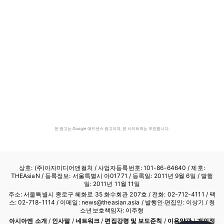
본 광고는 Google 애드센스 광고이며, 본 사이트와는 무관합니다.
상호: (주)아자미디어앤컬처 /
사업자등록번호: 101-86-64640
/ 제호:
THEAsiaN / 등록정보: 서울특별시 아01771 / 등록일: 2011년 9월 6일 / 발행
일: 2011년 11월 11일
주소: 서울특별시 종로구 혜화로 35 화수회관 207호 / 전화: 02-712-4111 /
팩
스: 02-718-1114
/ 이메일: news@theasian.asia / 발행인·편집인: 이상기 / 청
소년보호책임자: 이주형
아시아엔 소개
/
인사말
/
네트워크
/
편집강령 및 보도준칙
/
이용약관
/
개인정