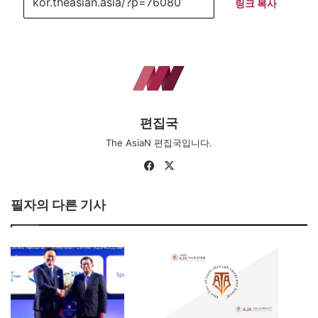
링크 복사
편집국
The AsiaN 편집국입니다.
Fa
X
ce
bo
필자의 다른 기사
ok