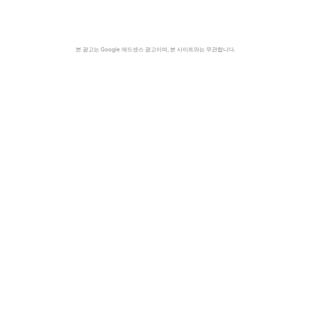
본 광고는 Google 애드센스 광고이며, 본 사이트와는 무관합니다.