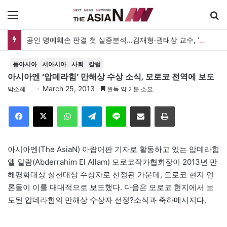
메뉴
공인 명예훼손 판결 첫 실증분석…김재형·권태상 교수, ‘공인 보도준칙’ 제안도
동아시아
서아시아
사회
칼럼
아시아엔 ‘압데라힘’ 만해상 수상 소식, 모로코 전역에 보도
March 25, 2013
박소혜
완독 약 2 분 소요
Facebook
X
WhatsApp
Telegram
Line
이메일
인쇄
아시아엔(The AsiaN) 아랍어판 기자로 활동하고 있는 압데라힘
엘 알람(Abderrahim El Allam) 모로코작가협회장이 2013년 만
해평화대상 실천대상 수상자로 선정된 가운데, 모로코 현지 언
론들이 이를 대대적으로 보도했다. 다음은 모로코 현지에서 보
도된 압데라힘의 만해상 수상자 선정?소식과 축하메시지다.