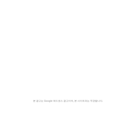
본 광고는 Google 애드센스 광고이며, 본 사이트와는 무관합니다.