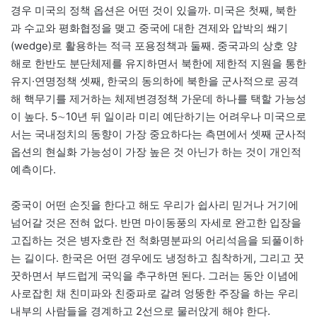
경우 미국의 정책 옵션은 어떤 것이 있을까. 미국은 첫째, 북한
과 수교와 평화협정을 맺고 중국에 대한 견제와 압박의 쐐기
(wedge)로 활용하는 적극 포용정책과 둘째. 중국과의 상호 양
해로 한반도 분단체제를 유지하면서 북한에 제한적 지원을 통한
유지·연명정책 셋째, 한국의 동의하에 북한을 군사적으로 공격
해 핵무기를 제거하는 체제변경정책 가운데 하나를 택할 가능성
이 높다. 5∼10년 뒤 일이라 미리 예단하기는 어려우나 미국으로
서는 국내정치의 동향이 가장 중요하다는 측면에서 셋째 군사적
옵션의 현실화 가능성이 가장 높은 것 아닌가 하는 것이 개인적
예측이다.
중국이 어떤 손짓을 한다고 해도 우리가 쉽사리 믿거나 거기에
넘어갈 것은 전혀 없다. 반면 마이동풍의 자세로 완고한 입장을
고집하는 것은 병자호란 전 척화명분파의 어리석음을 되풀이하
는 길이다. 한국은 어떤 경우에도 냉정하고 침착하게, 그리고 꿋
꿋하면서 부드럽게 국익을 추구하면 된다. 그러는 동안 이념에
사로잡힌 채 친미파와 친중파로 갈려 엉뚱한 주장을 하는 우리
내부의 사람들을 경계하고 2선으로 물러앉게 해야 한다.