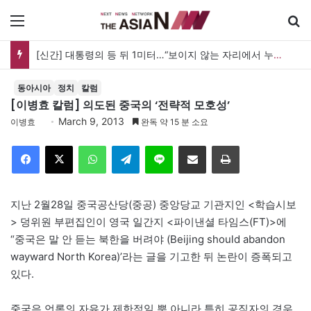
메뉴
[신간] 대통령의 등 뒤 1미터…“보이지 않는 자리에서 누구를 지킨다는 것”
동아시아
정치
칼럼
[이병효 칼럼] 의도된 중국의 ‘전략적 모호성’
March 9, 2013
이병효
완독 약 15 분 소요
Facebook
X
WhatsApp
Telegram
Line
이메일
인쇄
지난 2월28일 중국공산당(중공) 중앙당교 기관지인 <학습시보
> 덩위원 부편집인이 영국 일간지 <파이낸셜 타임스(FT)>에
“중국은 말 안 듣는 북한을 버려야 (Beijing should abandon
wayward North Korea)’라는 글을 기고한 뒤 논란이 증폭되고
있다.
중국은 언론의 자유가 제한적일 뿐 아니라 특히 공직자의 경우