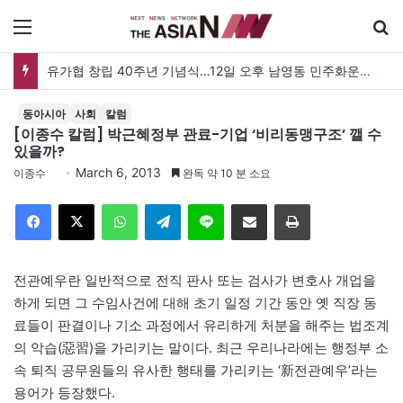
메뉴
유가협 창립 40주년 기념식…12일 오후 남영동 민주화운동기념관
동아시아
사회
칼럼
[이종수 칼럼] 박근혜정부 관료-기업 ‘비리동맹구조’ 깰 수
있을까?
March 6, 2013
이종수
완독 약 10 분 소요
Facebook
X
WhatsApp
Telegram
Line
이메일
인쇄
전관예우란 일반적으로 전직 판사 또는 검사가 변호사 개업을
하게 되면 그 수임사건에 대해 초기 일정 기간 동안 옛 직장 동
료들이 판결이나 기소 과정에서 유리하게 처분을 해주는 법조계
의 악습(惡習)을 가리키는 말이다. 최근 우리나라에는 행정부 소
속 퇴직 공무원들의 유사한 행태를 가리키는 ‘新전관예우’라는
용어가 등장했다.