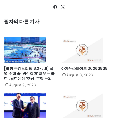
Fa
X
ce
bo
필자의 다른 기사
ok
[북한 주간브리핑·8.2~8.8] 폭
아자뉴스바이트 20260808
염·수해 속 ‘원산갈마’ 띄우는 북
August 8, 2026
한…남한에선 ‘조선’ 호칭 논의
August 9, 2026