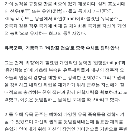
가의 성격을 규정할 만큼 비중이 컸기 때문이다. 실제 흉노시대
의 선우(單于) 또는 유연(柔然)과 돌궐 등에서 카간(可汗,
khaghan) 또는 몽골에서 하안(ha‘an)이라 불렸던 유목군주는
중국과 같은 정주 국가에 비해 덜 체계화된 국가를 자신의 ‘개인
적 능력’으로 유지하는 최고의 통치자였다.
유목군주, ‘기동력’과 ‘벼랑끝 전술’로 중국 수시로 침략·압박
그는 먼저 ‘족장’에게 필요한 개인적인 능력인 ‘현명함(bilge)’과
‘용감함(alp)’에 기초해 복속된 유목세력들과 내부의 정주적 요
소들의 원심적 경향을 제한 하는 강력한 존재였다. 그리고 권력
을 강화하고 내적인 위협을 제거하기 위해 군주는 자신에게 절
대적으로 충성하는 친위 집단과 함께 연합세력을 확보하려고 노
력했고, 이것은 뒷받침하는 물적인 토대를 확보하려고 했다.
이를 위해 유목 군주는 예하의 다양한 유목 족속들을 결합시켜
낼 수 있었으며 자신의 권위를 뒷받침해내는데 필요한 재화를
손쉽게 얻어내기 위해 자신의 장점인 기마전술을 기반으로 주변