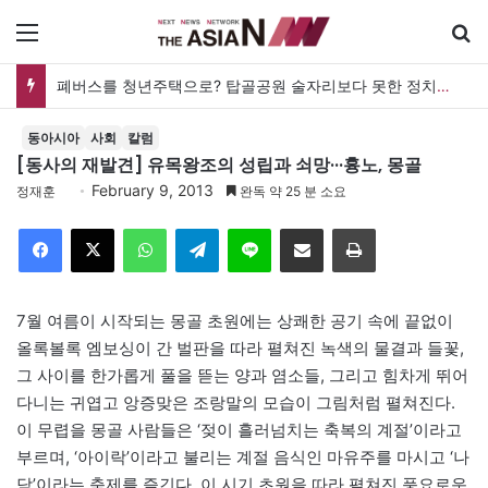
메뉴
폐버스를 청년주택으로? 탑골공원 술자리보다 못한 정치의 상상력
동아시아
사회
칼럼
[동사의 재발견] 유목왕조의 성립과 쇠망···흉노, 몽골
February 9, 2013
정재훈
완독 약 25 분 소요
Facebook
X
WhatsApp
Telegram
Line
이메일
인쇄
7월 여름이 시작되는 몽골 초원에는 상쾌한 공기 속에 끝없이
올록볼록 엠보싱이 간 벌판을 따라 펼쳐진 녹색의 물결과 들꽃,
그 사이를 한가롭게 풀을 뜯는 양과 염소들, 그리고 힘차게 뛰어
다니는 귀엽고 앙증맞은 조랑말의 모습이 그림처럼 펼쳐진다.
이 무렵을 몽골 사람들은 ‘젖이 흘러넘치는 축복의 계절’이라고
부르며, ‘아이락’이라고 불리는 계절 음식인 마유주를 마시고 ‘나
담’이라는 축제를 즐긴다. 이 시기 초원을 따라 펼쳐진 풍요로운