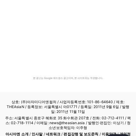
본 광고는 Google 애드센스 광고이며, 본 사이트와는 무관합니다.
상호: (주)아자미디어앤컬처 /
사업자등록번호: 101-86-64640
/ 제호:
THEAsiaN / 등록정보: 서울특별시 아01771 / 등록일: 2011년 9월 6일 / 발행
일: 2011년 11월 11일
주소: 서울특별시 종로구 혜화로 35 화수회관 207호 / 전화: 02-712-4111 /
팩
스: 02-718-1114
/ 이메일: news@theasian.asia / 발행인·편집인: 이상기 / 청
소년보호책임자: 이주형
아시아엔 소개
/
인사말
/
네트워크
/
편집강령 및 보도준칙
/
이용약관
/
개인정