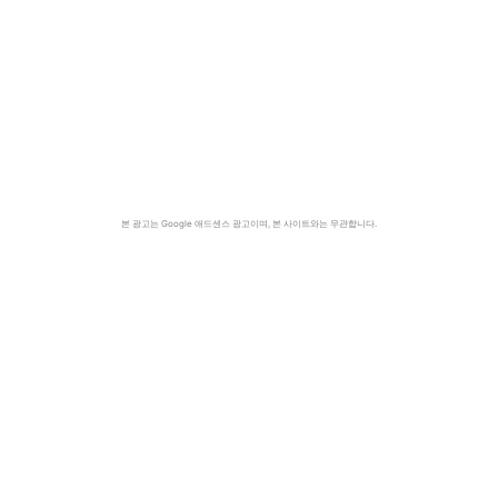
본 광고는 Google 애드센스 광고이며, 본 사이트와는 무관합니다.