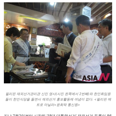
필리핀 재외선거관리관 신민 영사(사진 왼쪽에서 2번째)와 한인회임원
들이 한인식당을 돌면서 재외선거 홍보활동에 여념이 없다. <필리핀 메
트로 마닐라=윤희락 통신원>
지난 7월2일부터 시작된 ‘18대 대통령선거’ 재외선거 등록이 86