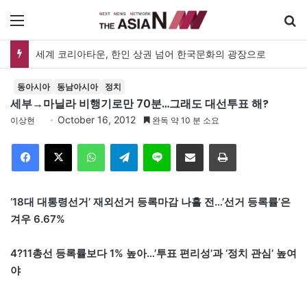
메뉴
공인 명예훼손 판결 첫 실증분석…김재형·권태상 교수, ‘공인 보도준칙’ 제안도
동아시아
동남아시아
정치
세부→마닐라 비행기로만 70분…그래도 대선투표 해?
October 16, 2012
이상현
완독 약 10 분 소요
Facebook
X
WhatsApp
Telegram
Line
이메일
인쇄
‘18대 대통령선거’ 재외선거 등록마감 나흘 전…’선거 등록률’은
겨우 6.67%
4?11총선 등록률보다 1% 높아…’투표 편리성’과 ‘정치 관심’ 높여
야