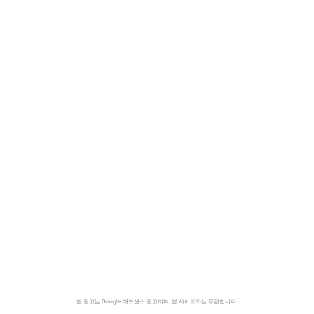
본 광고는 Google 애드센스 광고이며, 본 사이트와는 무관합니다.