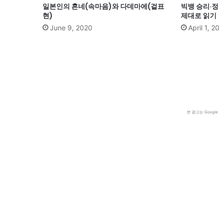
일본인의 혼네(속마음)와 다데마에(겉표
빅뱅 승리·정
현)
제대로 읽기
June 9, 2020
April 1, 2
본 광고는 Goog