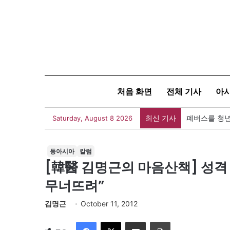
처음 화면
전체 기사
아
최신 기사
폐버스를 청년
Saturday, August 8 2026
동아시아
칼럼
[韓醫 김명근의 마음산책] 성격
무너뜨려”
김명근
October 11, 2012
Facebook
X
이메일
인쇄