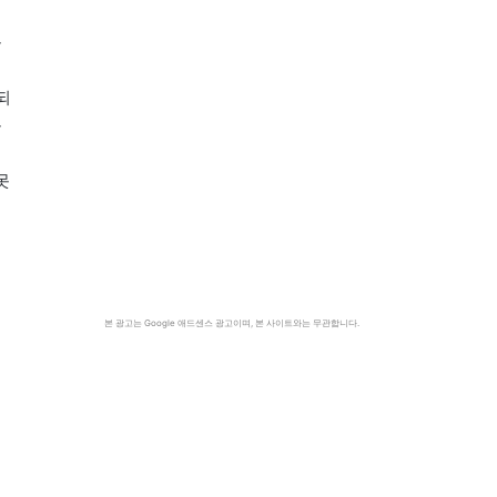
독
되
독
면
못
본 광고는 Google 애드센스 광고이며, 본 사이트와는 무관합니다.