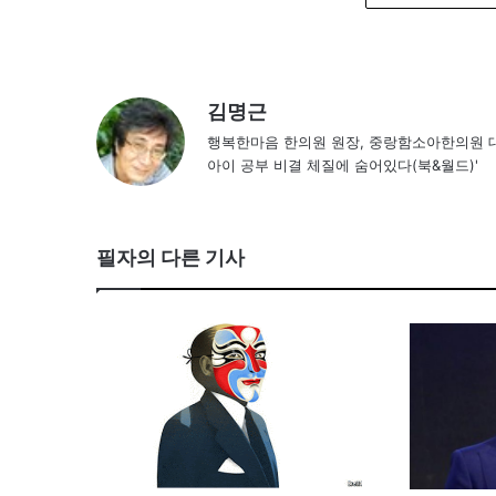
김명근
행복한마음 한의원 원장, 중랑함소아한의원 대
아이 공부 비결 체질에 숨어있다(북&월드)'
필자의 다른 기사