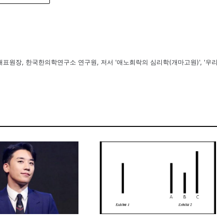
표원장, 한국한의학연구소 연구원, 저서 '애노희락의 심리학(개마고원)', '우