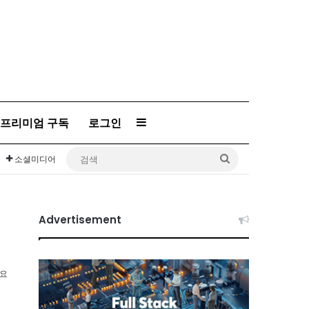
프리미엄 구독
로그인
Sidebar
검
소셜미디어
색
Advertisement
소요