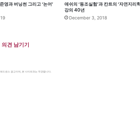
준영과 버닝썬 그리고 ‘논어’
애쉬의 ‘동조실험’과 칸트의 ‘자연지리학
강의 40년
019
December 3, 2018
의견 남기기
le 애드센스 광고이며, 본 사이트와는 무관합니다.