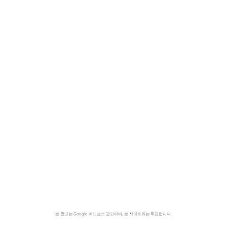
본 광고는 Google 애드센스 광고이며, 본 사이트와는 무관합니다.