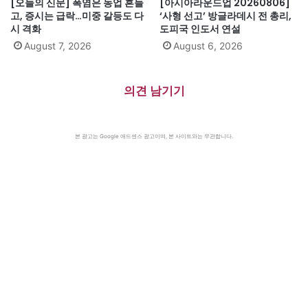
[오늘의 신문] 폭염은 농업 흔들
[아시아라운드업 20260806]
고, 증시는 급락…미중 갈등도 다
‘사형 선고’ 방글라데시 전 총리,
시 격화
도피국 인도서 연설
August 7, 2026
August 6, 2026
의견 남기기
본 광고는 Google 애드센스 광고이며, 본 사이트와는 무관합니다.