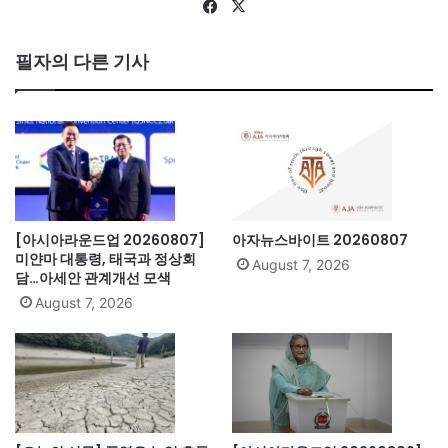
Fa
X
ce
bo
필자의 다른 기사
ok
[아시아라운드업 20260807]
아자뉴스바이트 20260807
미얀마 대통령, 태국과 정상회
August 7, 2026
담…아세안 관계개선 모색
August 7, 2026