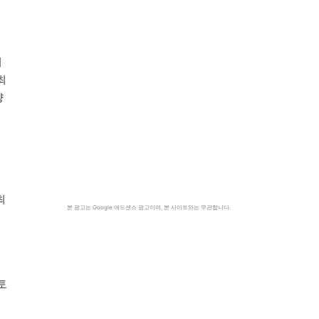
기
최
양
최
본 광고는 Google 애드센스 광고이며, 본 사이트와는 무관합니다.
토