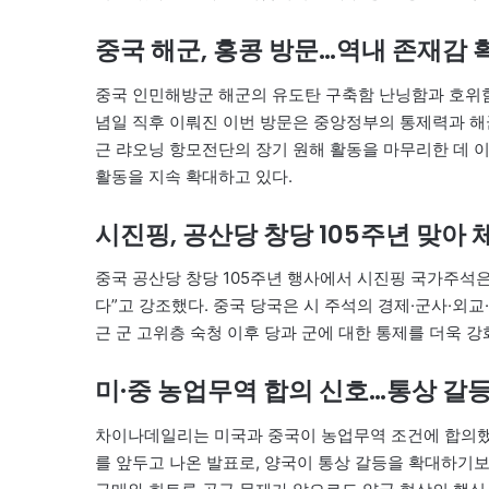
중국 해군, 홍콩 방문…역내 존재감 
중국 인민해방군 해군의 유도탄 구축함 난닝함과 호위함
념일 직후 이뤄진 이번 방문은 중앙정부의 통제력과 해
근 랴오닝 항모전단의 장기 원해 활동을 마무리한 데 
활동을 지속 확대하고 있다.
시진핑, 공산당 창당 105주년 맞아 
중국 공산당 창당 105주년 행사에서 시진핑 국가주석은
다”고 강조했다. 중국 당국은 시 주석의 경제·군사·외
근 군 고위층 숙청 이후 당과 군에 대한 통제를 더욱 
미·중 농업무역 합의 신호…통상 갈등
차이나데일리는 미국과 중국이 농업무역 조건에 합의했다
를 앞두고 나온 발표로, 양국이 통상 갈등을 확대하기