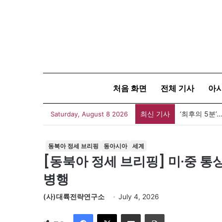
처음 화면
전체 기사
아
최신 기사
‘최후의 5분
Saturday, August 8 2026
동북아 정세 브리핑
동아시아
세계
[동북아 정세 브리핑] 미·중 통
병행
(사)대륙전략연구소
July 4, 2026
Facebook
X
이메일
인쇄