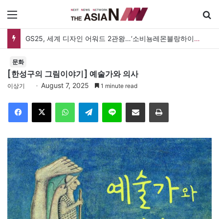
메뉴
검
GS25, 세계 디자인 어워드 2관왕…‘소비뇽레몬블랑하이볼’ 디자인 경쟁력 인정
문화
[한성구의 그림이야기] 예술가와 의사
August 7, 2025
이상기
1 minute read
Facebook
X
WhatsApp
Telegram
Line
이메일
인쇄