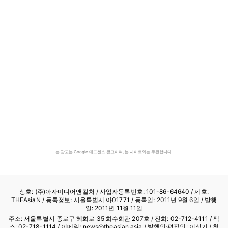
본 광고는 Google 애드센스 광고이며, 본 사이트와는 무관합니다.
상호: (주)아자미디어앤컬처 /
사업자등록번호: 101-86-64640
/ 제호:
THEAsiaN / 등록정보: 서울특별시 아01771 / 등록일: 2011년 9월 6일 / 발행
일: 2011년 11월 11일
주소: 서울특별시 종로구 혜화로 35 화수회관 207호 / 전화: 02-712-4111 /
팩
스: 02-718-1114
/ 이메일: news@theasian.asia / 발행인·편집인: 이상기 / 청