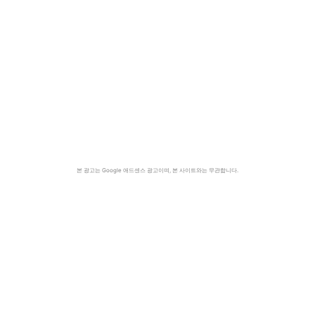
본 광고는 Google 애드센스 광고이며, 본 사이트와는 무관합니다.