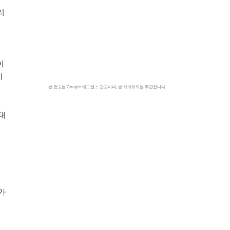
리
이
이
본 광고는 Google 애드센스 광고이며, 본 사이트와는 무관합니다.
대
위
가