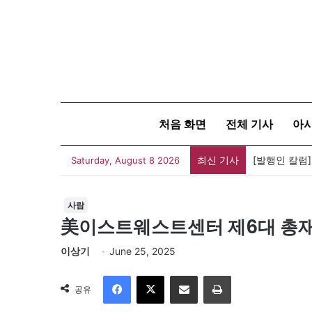
처음 화면
전체 기사
아
최신 기사
‘최후의 5분
Saturday, August 8 2026
사람
美이스트웨스트센터 제6대 총재
이상기
June 25, 2025
Facebook
X
이메일
인쇄
공유