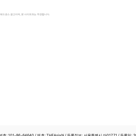
le 애드센스 광고이며, 본 사이트와는 무관합니다.
: 101-86-64640
/ 제호: THEAsiaN / 등록정보: 서울특별시 아01771 / 등록일: 20