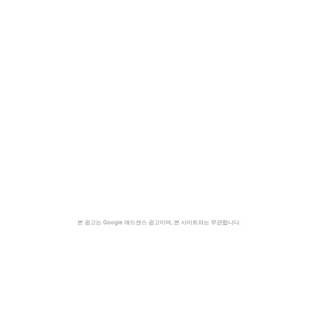
본 광고는 Google 애드센스 광고이며, 본 사이트와는 무관합니다.