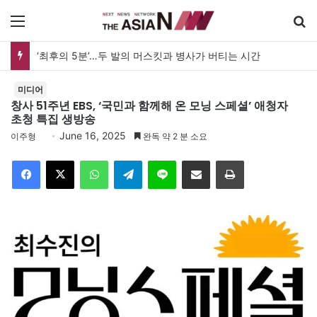
메뉴
검
“차이가 창조하는 다양성”…제3회 미라클다문화어워드 시상식
미디어
창사 51주년 EBS, ‘국민과 함께해 온 모닝 스페셜’ 애청자
초청 특집 생방송
June 16, 2025
이주형
완독 약 2 분 소요
Facebook
X
WhatsApp
Telegram
Line
이메일
인쇄