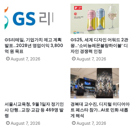
GS리테일, 기업가치 제고 계획
GS25, 세계 디자인 어워드 2관
발표…2028년 영업이익 3,800
왕…‘소비뇽레몬블랑하이볼’ 디
억 원 목표
자인 경쟁력 인정
August 7, 2026
August 7, 2026
서울시교육청, 9월 1일자 정기인
경복대 교수진, 디지털 미디어아
사 단행…교장·교감 등 469명 발
트 페스타 참가…AI로 민화 새롭
령
게 해석
August 7, 2026
August 7, 2026