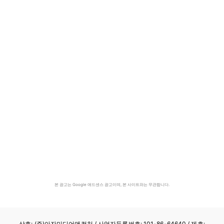
본 광고는 Google 애드센스 광고이며, 본 사이트와는 무관합니다.
상호: (주)아자미디어앤컬처 /
사업자등록번호: 101-86-64640
/ 제호: