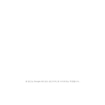
본 광고는 Google 애드센스 광고이며, 본 사이트와는 무관합니다.