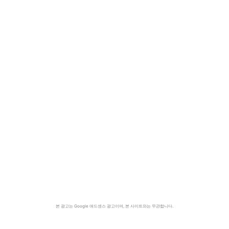
본 광고는 Google 애드센스 광고이며, 본 사이트와는 무관합니다.