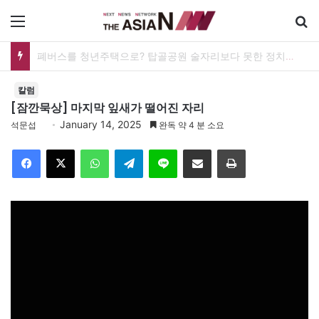
메뉴
폐버스를 청년주택으로? 탑골공원 술자리보다 못한 정치의 상상력
칼럼
[잠깐묵상] 마지막 잎새가 떨어진 자리
January 14, 2025
석문섭
완독 약 4 분 소요
Facebook
X
WhatsApp
Telegram
Line
이메일
인쇄