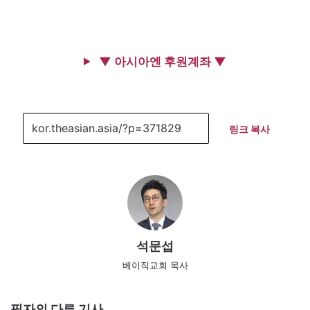
▼ 아시아엔 후원계좌 ▼
링크 복사
석문섭
베이직교회 목사
필자의 다른 기사