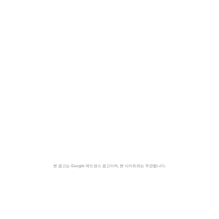
본 광고는 Google 애드센스 광고이며, 본 사이트와는 무관합니다.