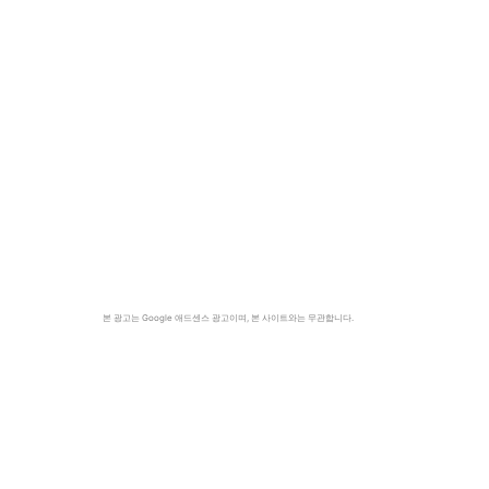
본 광고는 Google 애드센스 광고이며, 본 사이트와는 무관합니다.