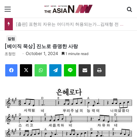
메뉴
한궁 탄생 20년, 이제 AI를 쏜다…오늘 ‘한궁의 날’ 새 도약 선언
칼럼
[베이직 묵상] 진노로 증명한 사랑
October 1, 2024
조정민
1 minute read
Facebook
X
WhatsApp
Telegram
Line
이메일
인쇄