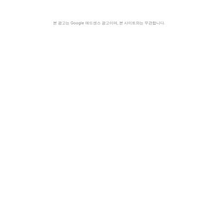
본 광고는 Google 애드센스 광고이며, 본 사이트와는 무관합니다.