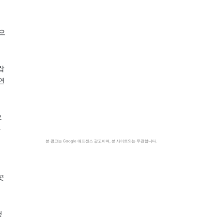
으
람
연
으
다
본 광고는 Google 애드센스 광고이며, 본 사이트와는 무관합니다.
곳
했