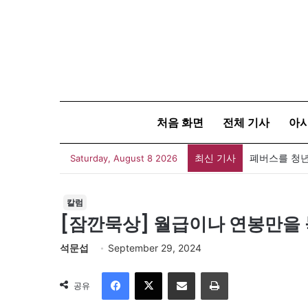
처음 화면
전체 기사
아
최신 기사
폐버스를 청년
Saturday, August 8 2026
칼럼
[잠깐묵상] 월급이나 연봉만을 
석문섭
September 29, 2024
Facebook
X
이메일
인쇄
공유