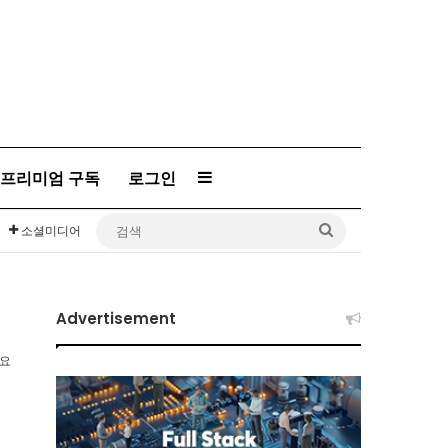
프리미엄 구독
로그인
Sidebar
검
소셜미디어
색
Advertisement
소요