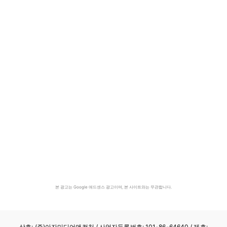
본 광고는 Google 애드센스 광고이며, 본 사이트와는 무관합니다.
상호: (주)아자미디어앤컬처 /
사업자등록번호: 101-86-64640
/ 제호: