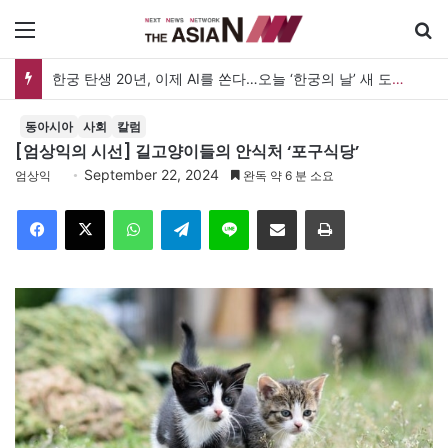
메뉴
한궁 탄생 20년, 이제 AI를 쏜다…오늘 ‘한궁의 날’ 새 도약 선언
동아시아
사회
칼럼
[엄상익의 시선] 길고양이들의 안식처 ‘포구식당’
September 22, 2024
엄상익
완독 약 6 분 소요
Facebook
X
WhatsApp
Telegram
Line
이메일
인쇄