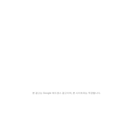
본 광고는 Google 애드센스 광고이며, 본 사이트와는 무관합니다.