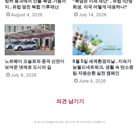
빙하 붕괴에서 산불·폭염·가뭄까
“폭염은 이제 재난”…유럽 1만명
지…유럽 덮친 복합 기후재난
희생, 각국 어떻게 대응하나?
August 4, 2026
July 14, 2026
노르웨이 오슬로와 중국 선전이
6월 5일 세계환경의날…지속가
보여준 넷제로 도시의 길
능월드네트워크, 생활 속 탄소중
립·자원순환 실천 캠페인
July 8, 2026
June 4, 2026
의견 남기기
본 광고는 Google 애드센스 광고이며, 본 사이트와는 무관합니다.