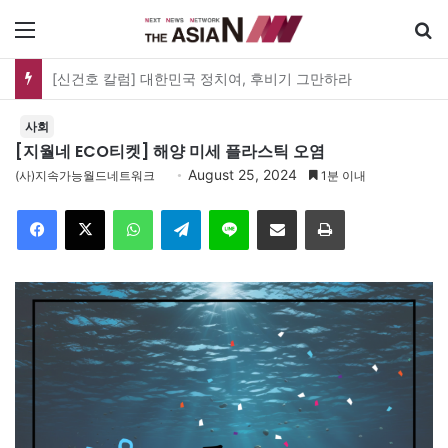
메뉴
유가협 창립 40주년 기념식…12일 오후 남영동 민주화운동기념관
사회
[지월네 ECO티켓] 해양 미세 플라스틱 오염
August 25, 2024
(사)지속가능월드네트워크
1분 이내
Facebook
X
WhatsApp
Telegram
Line
이메일
인쇄