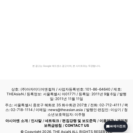
본 광고는 Google 애드센스 광고이며, 본 사이트와는 무관합니다.
상호: (주)아자미디어앤컬처 /
사업자등록번호: 101-86-64640
/ 제호:
THEAsiaN / 등록정보: 서울특별시 아01771 / 등록일: 2011년 9월 6일 / 발행
일: 2011년 11월 11일
주소: 서울특별시 종로구 혜화로 35 화수회관 207호 / 전화: 02-712-4111 /
팩
스: 02-718-1114
/ 이메일: news@theasian.asia / 발행인·편집인: 이상기 / 청
소년보호책임자: 이주형
아시아엔 소개
/
인사말
/
네트워크
/
편집강령 및 보도준칙
/
이용약관
/
개인정
보취급방침
/
CONTACT US
AI 에이전트
© Copyright
2026
, THE AsiaN ALL RIGHTS RESERVED