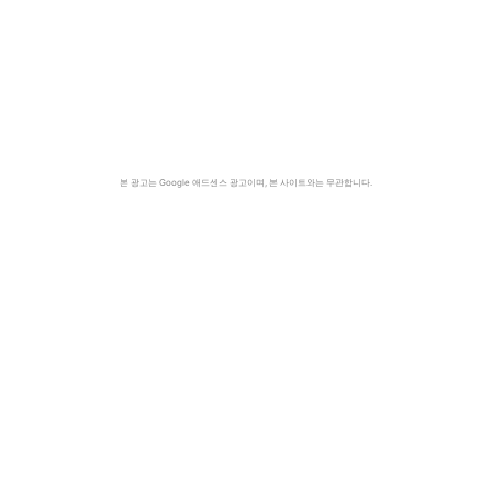
본 광고는 Google 애드센스 광고이며, 본 사이트와는 무관합니다.