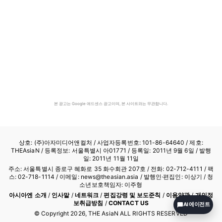
본 광고는 Google 애드센스 광고이며, 본 사이트와는 무관합니다.
상호: (주)아자미디어앤컬처 /
사업자등록번호: 101-86-64640
/ 제호:
THEAsiaN / 등록정보: 서울특별시 아01771 / 등록일: 2011년 9월 6일 / 발행
일: 2011년 11월 11일
주소: 서울특별시 종로구 혜화로 35 화수회관 207호 / 전화: 02-712-4111 /
팩
스: 02-718-1114
/ 이메일: news@theasian.asia / 발행인·편집인: 이상기 / 청
소년보호책임자: 이주형
아시아엔 소개
/
인사말
/
네트워크
/
편집강령 및 보도준칙
/
이용약관
/
개인정
보취급방침
/
CONTACT US
AI 에이전트
© Copyright
2026
, THE AsiaN ALL RIGHTS RESERVED