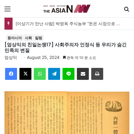
메뉴
[이상기가 만난 사람] 박영옥 주식농부 “돈은 시장으로 갔지만, 투자는 사라지고 거래만 남았다”
동아시아
사회
칼럼
[엄상익의 친일논쟁17] 사회주의자 인정식 등 우리가 숨긴
민족의 변질
엄상익
August 25, 2024
완독 약 10 분 소요
Facebook
X
WhatsApp
Telegram
Line
이메일
인쇄