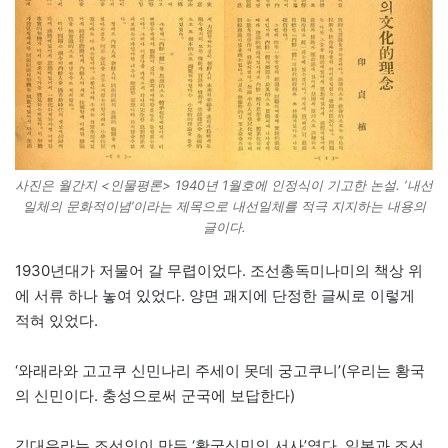
사진은 월간지 <인물평론> 1940년 1월호에 인정식이 기고한 논설. ‘내선
일체의 문화적이념’이라는 제목으로 내선일체를 적극 지지하는 내용의
글이다.
1930년대가 저물어 갈 무렵이었다. 조선총독미나미의 책상 위
에 서류 하나 놓여 있었다. 양면 괘지에 단정한 글씨로 이렇게
적혀 있었다.
‘와래라와 고고쿠 신민나리 주세이 못데 궁고쿠니’(우리는 황국
의 신민이다. 충성으로써 군국에 보답한다)
김대우라는 조선인이 만든 ‘황국신민의 서사’였다. 일본과 조선