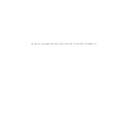
본 광고는 Google 애드센스 광고이며, 본 사이트와는 무관합니다.