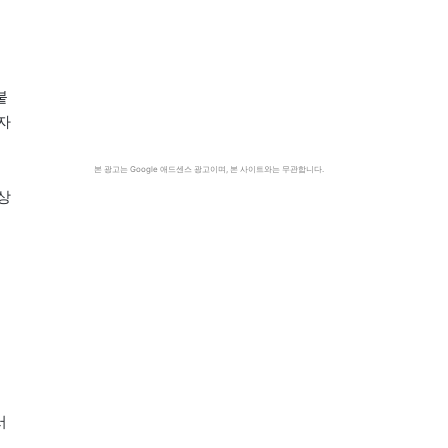
붙
자
본 광고는 Google 애드센스 광고이며, 본 사이트와는 무관합니다.
상
서