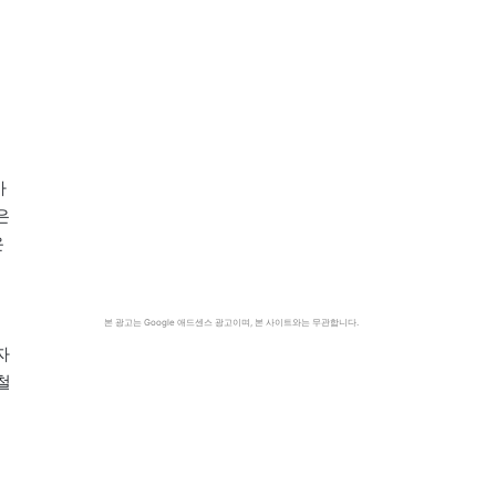
사
은
온
본 광고는 Google 애드센스 광고이며, 본 사이트와는 무관합니다.
자
철