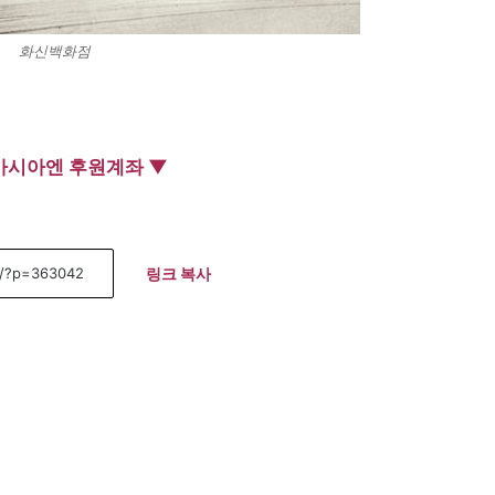
화신백화점
아시아엔 후원계좌 ▼
링크 복사