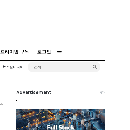
프리미엄 구독
로그인
Sidebar
검
소셜미디어
색
Advertisement
소요