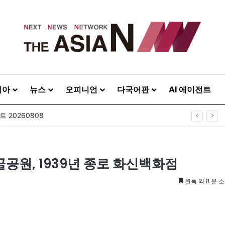
시아
뉴스
오피니언
다국어판
AI 에이전트
 20260808
골공원, 1939년 종로 화신백화점
완독 약 8 분 