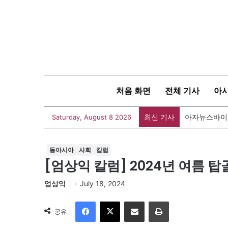
처음 화면
전체 기사
아
최신 기사
아자뉴스바이트
Saturday, August 8 2026
동아시아
사회
칼럼
[엄상익 칼럼] 2024년 여름 탑
엄상익
July 18, 2024
Facebook
X
이메일
인쇄
공유