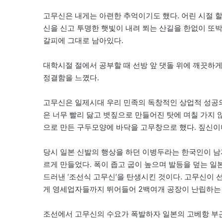
고무신은 내게는 아련한 추억이기도 했다. 어린 시절 
신을 신고 투명한 햇빛이 내려 쬐는 산길을 한없이 또
갈피에 그대로 남아있다.
대학시절 절에서 공부할 때 선방 앞 댓돌 위에 깨끗하
정결함을 느꼈다.
고무신은 일제시대 우리 민족의 독창적인 상업적 성공의
은 너무 빨리 닳고 볏짚으로 만들어진 탓에 며칠 가지 
으로 만든 구두모양에 바닥을 고무창으로 했다. 짚신
당시 일본 신발의 행상을 하던 이병두라는 한국인이 
르게 만들었다. 폭이 좁고 굽이 높으며 발등을 덮는 일
드러낸 ‘조선식 고무신’을 탄생시킨 것이다. 고무신이
게 영세업자들까지 뛰어들어 2백여개 공장이 난립하는
조선에서 고무신의 수요가 폭발하자 일본의 고베항 부근