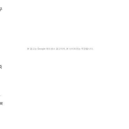
무
본 광고는 Google 애드센스 광고이며, 본 사이트와는 무관합니다.
죽
오
을
늦