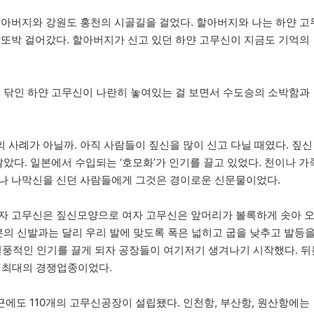
할아버지와 강원도 홍천의 시골길을 걸었다. 할아버지와 나는 하얀 고
박또박 걸어갔다. 할아버지가 신고 있던 하얀 고무신이 지금도 기억의
게 닦인 하얀 고무신이 나란히 놓여있는 걸 보면서 수도승의 소박함과
 사례가 아닐까. 아직 사람들이 짚신을 많이 신고 다닐 때였다. 짚신
않았다. 일본에서 수입되는 ‘호모화’가 인기를 끌고 있었다. 천이나 가
이나 나막신을 신던 사람들에게 그것은 경이로운 신문물이었다.
남자 고무신은 짚신모양으로 여자 고무신은 앞머리가 볼록하게 솟아 
본의 신발과는 달리 우리 발에 맞도록 폭은 넓히고 굽을 낮추고 발등
 선풍적인 인기를 끌게 되자 공장들이 여기저기 생겨나기 시작했다. 뒤
 최대의 경쟁업종이었다.
에도 110개의 고무신공장이 설립됐다. 인천항, 부산항, 원산항에는