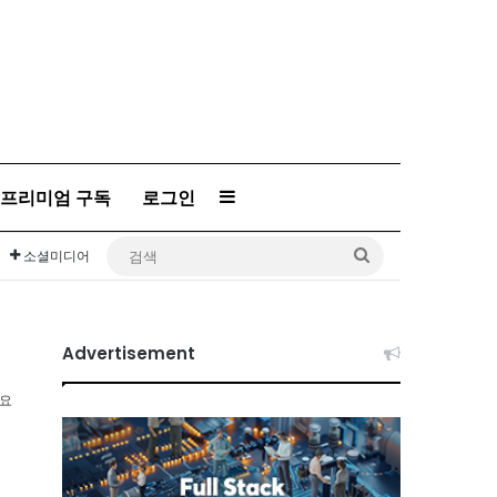
프리미엄 구독
로그인
Sidebar
검
소셜미디어
색
Advertisement
소요