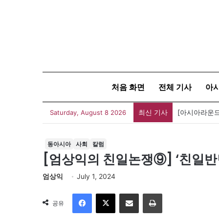
처음 화면
전체 기사
아
최신 기사
Saturday, August 8 2026
동아시아
사회
칼럼
[엄상익의 친일논쟁⑨] ‘친일반
엄상익
July 1, 2024
Facebook
X
이메일
인쇄
공유