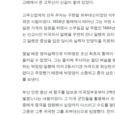
고베에서 온 고무신이 산같이 쌓여 있었다.
고무신업계의 선두 주자는 구한말 외부대신이었던 이하
겪은 사람이었다. 1858년 동래에서 태어난 그는 어린
일본 가게의 점원을 하면서 스무일곱 살 무렵인 1884
는 선교사인 미국의사 알렌을 우연히 만나 알렌의 요리
고 알렌은 중상을 입은 당시의 실력자 민영익을 치료하
몇달 배운 영어실력으로 이하영은 조선 최초의 통역이 
들어갈 수 없었다. 그는 졸지에 주사라는 말단 벼슬을 
하는 박정양 일행에 끼어 2등서기관 자격으로 워싱턴으
없다고 주장했기 때문에 박정양이 소환되고 혼자 남은 
를 보낸다.
부산 인천 원산 세 항구를 담보로 미국정부로부터 2백만
떻겠느냐는 내용이었다. 그 미국 군인들을 활용해서 조
종에게 중국을 점령해서 심양까지 다스리고 수도를 평양
고종은 그후 귀국한 그를 외부대신으로 임명했다. 친