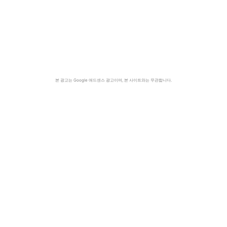
본 광고는 Google 애드센스 광고이며, 본 사이트와는 무관합니다.