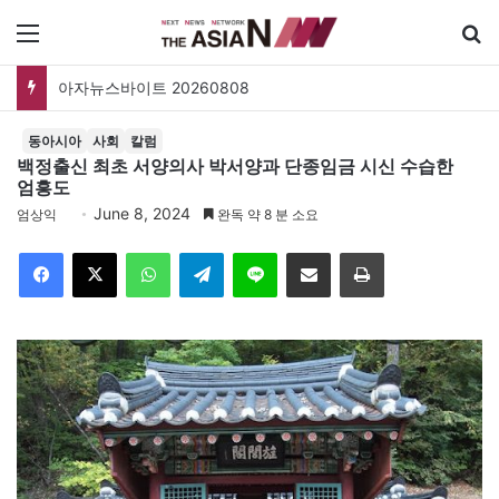
메뉴
아자뉴스바이트 20260808
동아시아
사회
칼럼
백정출신 최초 서양의사 박서양과 단종임금 시신 수습한
엄흥도
June 8, 2024
엄상익
완독 약 8 분 소요
Facebook
X
WhatsApp
Telegram
Line
이메일
인쇄