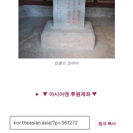
엄흥도 정려비
▼ 아시아엔 후원계좌 ▼
링크 복사