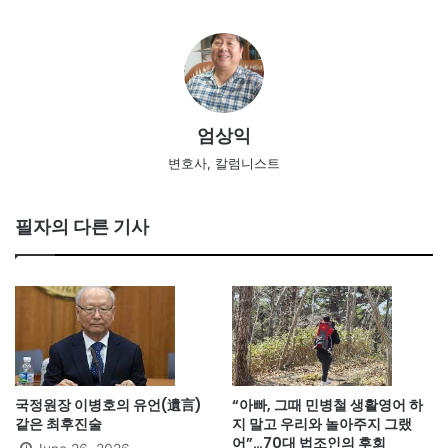
엄상익
변호사, 칼럼니스트
필자의 다른 기사
국정원장 이병호의 유언(遺言)
“아빠, 그때 민병철 생활영어 하
같은 최후진술
지 말고 우리와 놀아주지 그랬
어”…70대 법조인의 후회