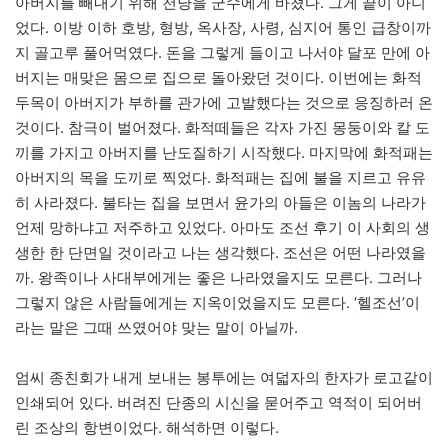
아버지를 빼내기 위해 천냥을 군수에게 바쳤다. 그게 끝이 아니
었다. 이방 이하 호방, 형방, 옥사장, 사령, 심지어 통인 급창이까
지 골고루 풀어먹였다. 돈을 그렇게 들이고 나서야 달포 만에 아
버지는 매맞은 몸으로 집으로 돌아왔던 것이다. 이번에는 화적
두목이 아버지가 부하를 관가에 고발했다는 것으로 응징하러 온
것이다. 참극이 벌어졌다. 화적떼들은 각자 가진 몽둥이와 칼 도
끼를 가지고 아버지를 난도질하기 시작했다. 마지막에 화적패는
아버지의 목을 도끼로 찍었다. 화적패는 집에 불을 지르고 유유
히 사라졌다. 불타는 집을 보면서 윤가의 아들은 이놈의 나라가
언제 망하냐고 저주하고 있었다. 아마도 조선 후기 이 사회의 생
생한 한 단면일 것이라고 나는 생각했다. 조선은 어떤 나라였을
까. 왕족이나 사대부에게는 좋은 나라였을지도 모른다. 그러나
그렇지 않은 사람들에게는 지옥이었을지도 모른다. ‘헬조선’이
라는 말은 그때 쓰였어야 맞는 말이 아닐까.
엄씨 종친회가 내게 보내는 봉투에는 여덟자의 한자가 로고같이
인쇄되어 있다. 버려진 단종의 시신을 묻어주고 역적이 되어버
린 조상의 항변이었다. 해석하면 이렇다.