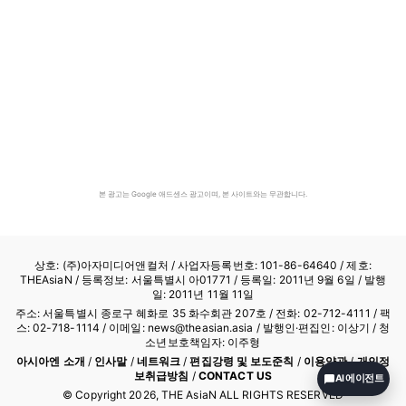
본 광고는 Google 애드센스 광고이며, 본 사이트와는 무관합니다.
상호: (주)아자미디어앤컬처 /
사업자등록번호: 101-86-64640
/ 제호:
THEAsiaN / 등록정보: 서울특별시 아01771 / 등록일: 2011년 9월 6일 / 발행
일: 2011년 11월 11일
주소: 서울특별시 종로구 혜화로 35 화수회관 207호 / 전화: 02-712-4111 /
팩
스: 02-718-1114
/ 이메일: news@theasian.asia / 발행인·편집인: 이상기 / 청
소년보호책임자: 이주형
아시아엔 소개
/
인사말
/
네트워크
/
편집강령 및 보도준칙
/
이용약관
/
개인정
보취급방침
/
CONTACT US
AI 에이전트
© Copyright
2026
, THE AsiaN ALL RIGHTS RESERVED