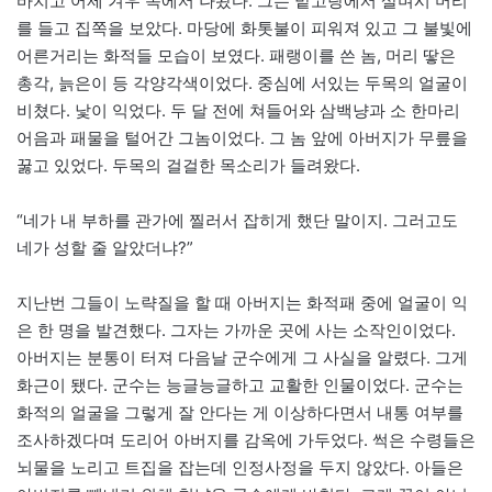
바치고 어제 겨우 옥에서 나왔다. 그는 밭고랑에서 살며시 머리
를 들고 집쪽을 보았다. 마당에 화톳불이 피워져 있고 그 불빛에
어른거리는 화적들 모습이 보였다. 패랭이를 쓴 놈, 머리 땋은
총각, 늙은이 등 각양각색이었다. 중심에 서있는 두목의 얼굴이
비쳤다. 낯이 익었다. 두 달 전에 쳐들어와 삼백냥과 소 한마리
어음과 패물을 털어간 그놈이었다. 그 놈 앞에 아버지가 무릎을
꿇고 있었다. 두목의 걸걸한 목소리가 들려왔다.
“네가 내 부하를 관가에 찔러서 잡히게 했단 말이지. 그러고도
네가 성할 줄 알았더냐?”
지난번 그들이 노략질을 할 때 아버지는 화적패 중에 얼굴이 익
은 한 명을 발견했다. 그자는 가까운 곳에 사는 소작인이었다.
아버지는 분통이 터져 다음날 군수에게 그 사실을 알렸다. 그게
화근이 됐다. 군수는 능글능글하고 교활한 인물이었다. 군수는
화적의 얼굴을 그렇게 잘 안다는 게 이상하다면서 내통 여부를
조사하겠다며 도리어 아버지를 감옥에 가두었다. 썩은 수령들은
뇌물을 노리고 트집을 잡는데 인정사정을 두지 않았다. 아들은