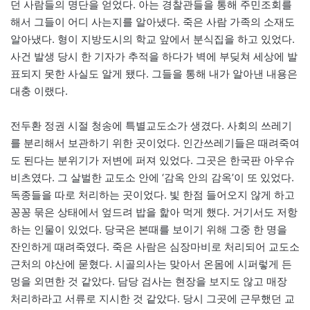
던 사람들의 명단을 얻었다. 아는 경찰관들을 통해 주민조회를
해서 그들이 어디 사는지를 알아냈다. 죽은 사람 가족의 소재도
알아냈다. 형이 지방도시의 학교 앞에서 분식집을 하고 있었다.
사건 발생 당시 한 기자가 추적을 하다가 벽에 부딪쳐 세상에 발
표되지 못한 사실도 알게 됐다. 그들을 통해 내가 알아낸 내용은
대충 이랬다.
전두환 정권 시절 청송에 특별교도소가 생겼다. 사회의 쓰레기
를 분리해서 보관하기 위한 곳이었다. 인간쓰레기들은 때려죽여
도 된다는 분위기가 저변에 퍼져 있었다. 그곳은 한국판 아우슈
비츠였다. 그 살벌한 교도소 안에 ‘감옥 안의 감옥’이 또 있었다.
독종들을 따로 처리하는 곳이었다. 빛 한점 들어오지 않게 하고
꽁꽁 묶은 상태에서 엎드려 밥을 핥아 먹게 했다. 거기서도 저항
하는 인물이 있었다. 당국은 본때를 보이기 위해 그중 한 명을
잔인하게 때려죽였다. 죽은 사람은 심장마비로 처리되어 교도소
근처의 야산에 묻혔다. 시골의사는 맞아서 온몸에 시퍼렇게 든
멍을 외면한 것 같았다. 담당 검사는 현장을 보지도 않고 매장
처리하라고 서류로 지시한 것 같았다. 당시 그곳에 근무했던 교