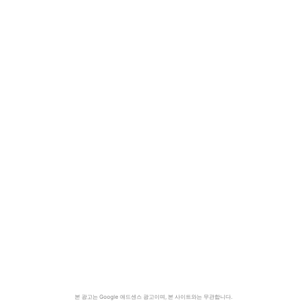
본 광고는 Google 애드센스 광고이며, 본 사이트와는 무관합니다.