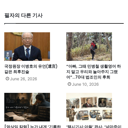
필자의 다른 기사
국정원장 이병호의 유언(遺言)
“아빠, 그때 민병철 생활영어 하
같은 최후진술
지 말고 우리와 놀아주지 그랬
어”…70대 법조인의 후회
June 26, 2026
June 10, 2026
[엄상익 칼럼] 누가 내게 ‘기록하
‘택시기사 아들’ 판사, ‘넝마주이