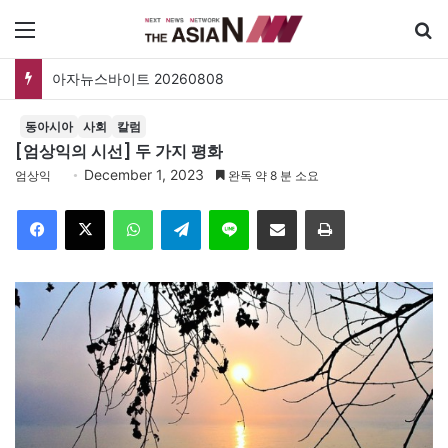
메뉴
아자뉴스바이트 20260808
동아시아
사회
칼럼
[엄상익의 시선] 두 가지 평화
December 1, 2023
엄상익
완독 약 8 분 소요
Facebook
X
WhatsApp
Telegram
Line
이메일
인쇄