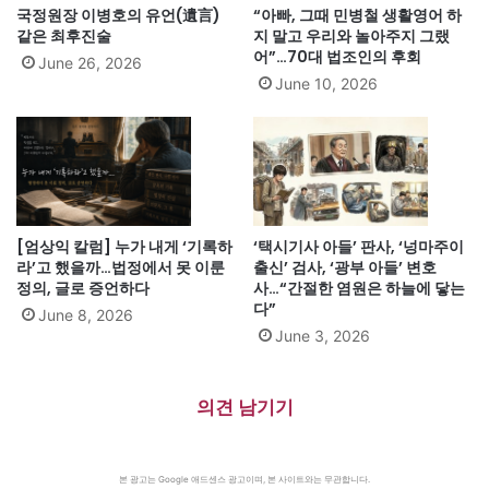
국정원장 이병호의 유언(遺言)
“아빠, 그때 민병철 생활영어 하
같은 최후진술
지 말고 우리와 놀아주지 그랬
어”…70대 법조인의 후회
June 26, 2026
June 10, 2026
[엄상익 칼럼] 누가 내게 ‘기록하
‘택시기사 아들’ 판사, ‘넝마주이
라’고 했을까…법정에서 못 이룬
출신’ 검사, ‘광부 아들’ 변호
정의, 글로 증언하다
사…“간절한 염원은 하늘에 닿는
다”
June 8, 2026
June 3, 2026
의견 남기기
본 광고는 Google 애드센스 광고이며, 본 사이트와는 무관합니다.