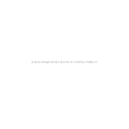
본 광고는 Google 애드센스 광고이며, 본 사이트와는 무관합니다.