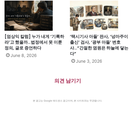
[엄상익 칼럼] 누가 내게 ‘기록하
‘택시기사 아들’ 판사, ‘넝마주이
라’고 했을까…법정에서 못 이룬
출신’ 검사, ‘광부 아들’ 변호
정의, 글로 증언하다
사…“간절한 염원은 하늘에 닿는
다”
June 8, 2026
June 3, 2026
의견 남기기
본 광고는 Google 애드센스 광고이며, 본 사이트와는 무관합니다.