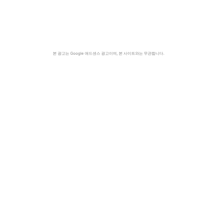
본 광고는 Google 애드센스 광고이며, 본 사이트와는 무관합니다.