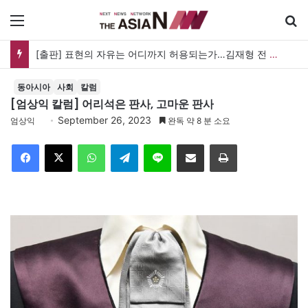
메뉴
[출판] 표현의 자유는 어디까지 허용되는가…김재형 전 대법관 ‘언론과 인격권’
동아시아
사회
칼럼
[엄상익 칼럼] 어리석은 판사, 고마운 판사
September 26, 2023
엄상익
완독 약 8 분 소요
Facebook
X
WhatsApp
Telegram
Line
이메일
인쇄