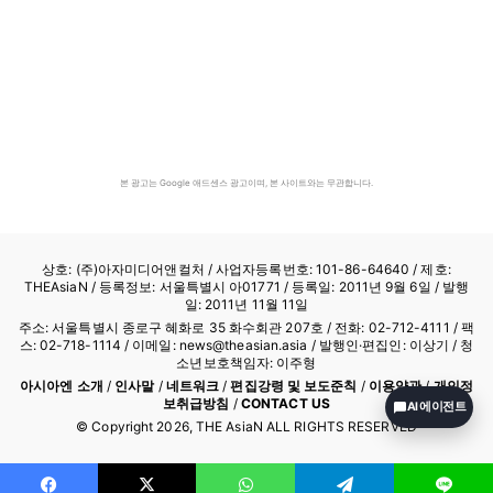
본 광고는 Google 애드센스 광고이며, 본 사이트와는 무관합니다.
상호: (주)아자미디어앤컬처 /
사업자등록번호: 101-86-64640
/ 제호:
THEAsiaN / 등록정보: 서울특별시 아01771 / 등록일: 2011년 9월 6일 / 발행
일: 2011년 11월 11일
주소: 서울특별시 종로구 혜화로 35 화수회관 207호 / 전화: 02-712-4111 /
팩
스: 02-718-1114
/ 이메일: news@theasian.asia / 발행인·편집인: 이상기 / 청
소년보호책임자: 이주형
아시아엔 소개
/
인사말
/
네트워크
/
편집강령 및 보도준칙
/
이용약관
/
개인정
보취급방침
/
CONTACT US
AI 에이전트
© Copyright
2026
, THE AsiaN ALL RIGHTS RESERVED