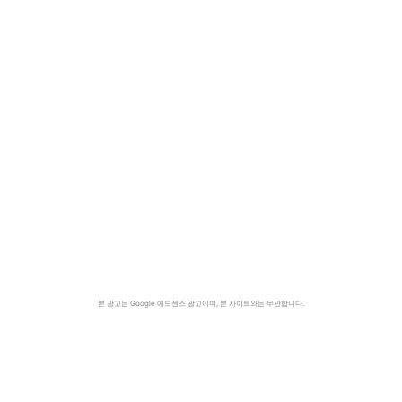
본 광고는 Google 애드센스 광고이며, 본 사이트와는 무관합니다.