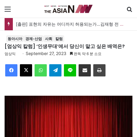
메뉴
[출판] 표현의 자유는 어디까지 허용되는가…김재형 전 대법관 ‘언론과 인격권’
동아시아
경제-산업
사회
칼럼
[엄상익 칼럼] ‘인생무대’에서 당신이 맡고 싶은 배역은?
September 27, 2023
엄상익
완독 약 6 분 소요
Facebook
X
WhatsApp
Telegram
Line
이메일
인쇄