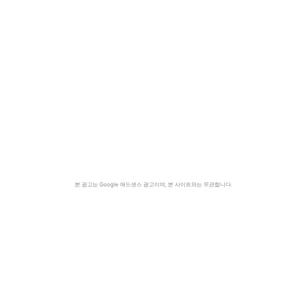
본 광고는 Google 애드센스 광고이며, 본 사이트와는 무관합니다.