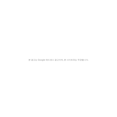
본 광고는 Google 애드센스 광고이며, 본 사이트와는 무관합니다.