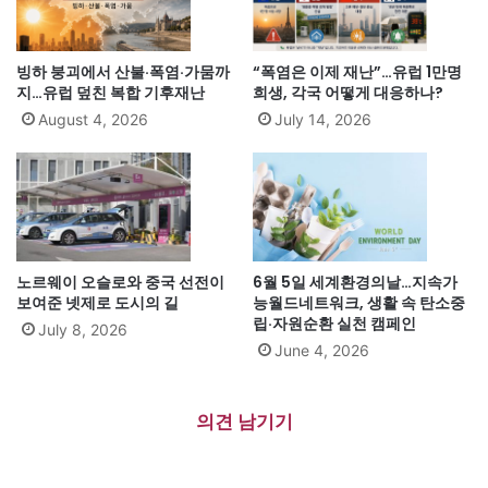
빙하 붕괴에서 산불·폭염·가뭄까
“폭염은 이제 재난”…유럽 1만명
지…유럽 덮친 복합 기후재난
희생, 각국 어떻게 대응하나?
August 4, 2026
July 14, 2026
노르웨이 오슬로와 중국 선전이
6월 5일 세계환경의날…지속가
보여준 넷제로 도시의 길
능월드네트워크, 생활 속 탄소중
립·자원순환 실천 캠페인
July 8, 2026
June 4, 2026
의견 남기기