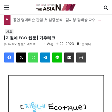
메뉴
공인 명예훼손 판결 첫 실증분석…김재형·권태상 교수, ‘공인 보도준칙’ 제안도
사회
[지월네 ECO 웹툰] 기후테크
August 22, 2023
(사)지속가능월드네트워크
1분 이내
Facebook
X
WhatsApp
Telegram
Line
이메일
인쇄