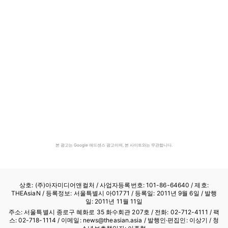
본 광고는 Google 애드센스 광고이며, 본 사이트와는 무관합니다.
상호: (주)아자미디어앤컬처 /
사업자등록번호: 101-86-64640
/ 제호:
THEAsiaN / 등록정보: 서울특별시 아01771 / 등록일: 2011년 9월 6일 / 발행
일: 2011년 11월 11일
주소: 서울특별시 종로구 혜화로 35 화수회관 207호 / 전화: 02-712-4111 /
팩
스: 02-718-1114
/ 이메일: news@theasian.asia / 발행인·편집인: 이상기 / 청