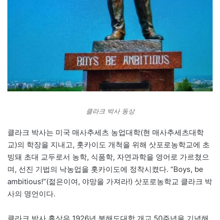
클라크 박사 동상
클라크 박사는 미국 매사추세츠 농업대학(현 매사추세츠대학
교)의 학장을 지내고, 홋카이도 개척을 위해 삿포로농학교에 초
빙돼 초대 교두로서 농학, 식품학, 자연과학을 영어로 가르쳤으
며, 선진 기법의 낙농업을 홋카이도에 정착시켰다. “Boys, be
ambitious!”(젊은이여, 야망을 가져라!) 삿포로농학교 클라크 박
사의 명언이다.
클라크 박사 흉상은 1926년 북해도대학 개교 50주년을 기념해