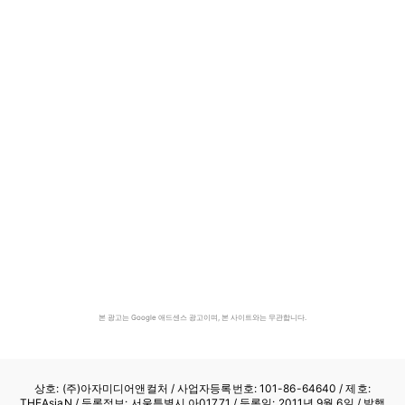
본 광고는 Google 애드센스 광고이며, 본 사이트와는 무관합니다.
상호: (주)아자미디어앤컬처 /
사업자등록번호: 101-86-64640
/ 제호:
THEAsiaN / 등록정보: 서울특별시 아01771 / 등록일: 2011년 9월 6일 / 발행