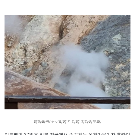
테마파크(노보리베츠 디테 지다이무라)
이틀째인 27일은 일본 전국에서 손꼽히는 온천마을이자 홋카이