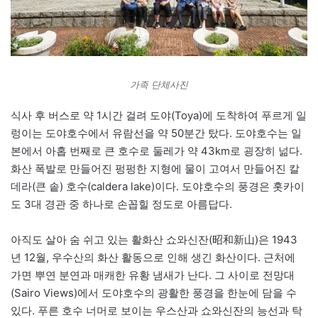
가족 단체사진
식사 후 버스로 약 1시간 걸려 도야(Toya)에 도착하여 푸르게 일
렁이는 도야호수에서 유람선을 약 50분간 탔다. 도야호수는 일
본에서 아홉 번째로 큰 호수로 둘레가 약 43km로 굉장히 넒다.
화산 폭발로 만들어진 펑펑한 지형에 물이 고여서 만들어진 칼
데라(큰 솥) 호수(caldera lake)이다. 도야호수의 풍경은 홋카이
도 3대 경관 중 하나로 손꼽힐 정도로 아름답다.
아직도 살아 숨 쉬고 있는 활화산 쇼와신잔(昭和新山)은 1943
년 12월, 우수산의 화산 활동으로 인해 생긴 화산이다. 근처에
가면 뿌연 분연과 매캐한 유황 냄새가 난다. 그 사이로 전망대
(Sairo Views)에서 도야호수의 광활한 풍경을 한눈에 담을 수
있다. 푸른 호수 너머로 보이는 우스산과 쇼와신잔의 능선과 탁