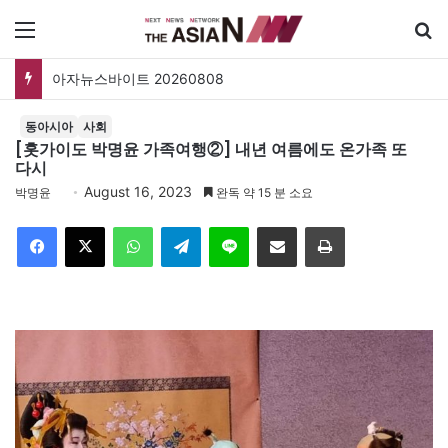
메뉴
폐버스를 청년주택으로? 탑골공원 술자리보다 못한 정치의 상상력
동아시아
사회
[홋가이도 박명윤 가족여행②] 내년 여름에도 온가족 또
다시
August 16, 2023
박명윤
완독 약 15 분 소요
Facebook
X
WhatsApp
Telegram
Line
이메일
인쇄