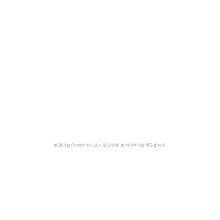
본 광고는 Google 애드센스 광고이며, 본 사이트와는 무관합니다.