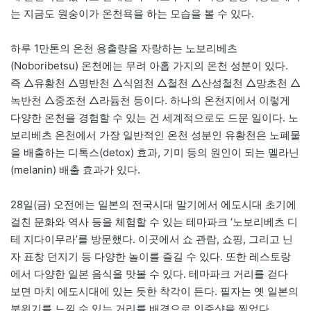
는 지금도 원숭이가 온천욕을 하는 모습을 볼 수 있다.
하루 1만톤의 온천 용출량을 자랑하는 노보리베츠
(Noboribetsu) 온천에는 무려 아홉 가지의 온천 성분이 있다.
즉 △유황천 △명반천 △식염천 △철천 △산성철천 △망초천 △
녹반천 △중조천 △라듐천 등이다. 하나의 온천지에서 이렇게
다양한 온천을 경험할 수 있는 건 세계적으로도 드문 일이다. 노
보리베츠 온천에서 가장 일반적인 온천 성분인 유황천은 노폐물
을 배출하는 디톡스(detox) 효과, 기미 등의 원인이 되는 멜라닌
(melanin) 배출 효과가 있다.
28일(금) 오전에는 일본의 전국시대 말기에서 에도시대 초기에
걸친 문화와 역사 등을 체험할 수 있는 테마파크 ‘노보리베츠 디
테 지다이무라’를 방문했다. 이곳에서 쇼 관람, 쇼핑, 그리고 닌
자 표창 던지기 등 다양한 놀이를 즐길 수 있다. 또한 레스토랑
에서 다양한 일본 음식을 맛볼 수 있다. 테마파크 거리를 걷다
보면 마치 에도시대에 있는 듯한 착각이 든다. 필자는 옛 일본의
분위기를 느낄 수 있는 거리를 배경으로 인증샷을 찍었다.