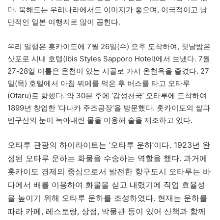
다. 북해도는 우리나라에서도 이미지가 좋으며, 이국적이고 낭
만적인 일본 여행지로 많이 꼽힌다.
우리 일행은 홋카이도에 7월 26일(수) 오후 도착하여, 첫날밤은
삿포로 시내 호텔(Ibis Styles Sapporo Hotel)에서 보냈다. 7월
27-28일 이틀은 온천이 있는 시골로 가서 온천욕을 즐겼다. 27
일(목) 호텔에서 아침 뷔페를 먹은 후 버스를 타고 오타루
(Otaru)로 향했다. 약 30분 후에 ‘감성천국’ 오타루에 도착하여
1899년 창업한 ‘다나카 주조공장’을 방문했다. 홋카이도의 쌀과
덴구산의 눈이 녹아내린 물을 이용해 술을 제조하고 있다.
오타루 관광의 하이라이트는 ‘오타루 운하’이다. 1923년 완
성된 오타루 운하는 화물을 수송하는 역할을 했다. 과거에
홋카이도 경제의 중심으로서 발전한 항구도시 오타루는 바
다에서 배를 이용하여 화물을 싣고 내렸기에 작업 효율성
을 높이기 위해 오타루 운하를 조성하였다. 현재는 운하를
따라 카페, 레스토랑, 상점, 박물관 등이 있어 산책과 함께