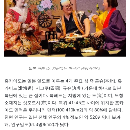
일본 전통 쇼. 가운데는 한국인 관람객이다.
홋카이도는 일본 열도를 이루는 4개 주요 섬 즉 혼슈(本州), 홋
카이도(北海道), 시코쿠(四國), 규슈(九州) 가운데 하나로 일본
북단에 있는 큰 섬이다. 북해도는 지방에 있는 도(道)이며, 도청
소재지는 삿포로시(市)이다. 북위 41-45도 사이에 위치한 홋카
이도 면적은 우리나라 면적(100,410km2)의 약 80%에 달한다.
한편 인구는 일본 전체 인구의 4% 정도인 약 520만명에 불과
해, 인구밀도(61.3명/km2)가 낮다.