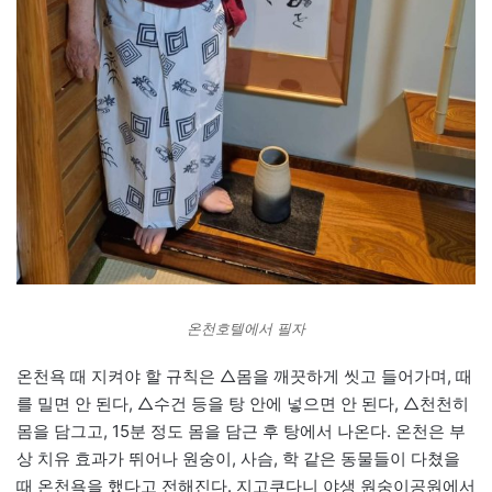
온천호텔에서 필자
온천욕 때 지켜야 할 규칙은 △몸을 깨끗하게 씻고 들어가며, 때
를 밀면 안 된다, △수건 등을 탕 안에 넣으면 안 된다, △천천히
몸을 담그고, 15분 정도 몸을 담근 후 탕에서 나온다. 온천은 부
상 치유 효과가 뛰어나 원숭이, 사슴, 학 같은 동물들이 다쳤을
때 온천욕을 했다고 전해진다. 지고쿠다니 야생 원숭이공원에서