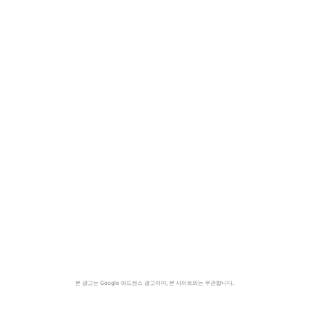
본 광고는 Google 애드센스 광고이며, 본 사이트와는 무관합니다.