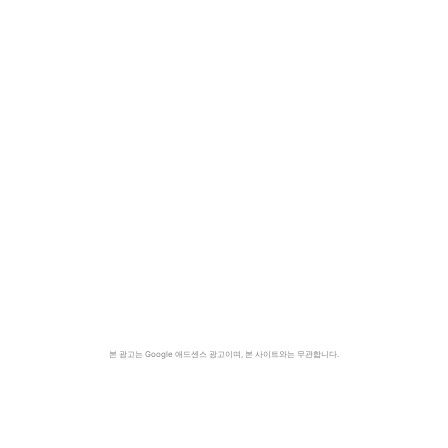
본 광고는 Google 애드센스 광고이며, 본 사이트와는 무관합니다.