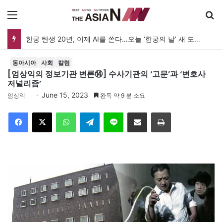
메뉴
한궁 탄생 20년, 이제 AI를 쏜다…오늘 ‘한궁의 날’ 새 도약 선언
동아시아
사회
칼럼
[엄상익의 정보기관 변론⑭] 수사기관의 ‘고문’과 ‘변호사
저널리즘’
June 15, 2023
엄상익
완독 약 9 분 소요
Facebook
X
WhatsApp
Telegram
Line
이메일
인쇄