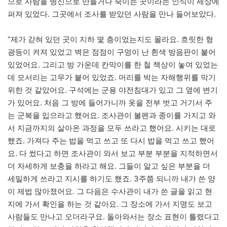
으로 사람을 병신으로 만들거나 죽이는 곳이라는 인식이 세상에
퍼져 있었다. 그곳에서 조사를 받았던 사람을 만나 들어보았다.
“제가 갇혀 있던 곳이 지하 몇 층이었는지도 몰라요. 흐릿한 형
광등이 켜져 있었고 벽은 점점이 구멍이 난 흰색 방음판이 붙어
있었어요. 그리고 방 가운데 칸막이를 한 철 책상이 놓여 있었는
데 모서리는 고무가 붙어 있었죠. 머리를 박는 자해행위를 막기
위한 것 같았어요. 구석에는 군용 야전침대가 있고 그 옆에 변기
가 있어요. 처음 그 방에 들어가니까 옷을 전부 벗고 거기서 주
는 군복을 입으라고 했어요. 조사관이 볼펜과 종이를 가지고 와
서 지금까지의 살아온 과정을 모두 쓰라고 했어요. 시키는 대로
했죠. 가져다 주는 밥을 먹고 쓰고 또 다시 밥을 먹고 쓰고 했어
요. 다 썼다고 하면 조사관이 와서 보고 부분 부분을 지적하면서
더 자세하게 보충을 하라고 해요. 그들이 알고 싶은 부분을 더
세밀하게 쓰라고 지시를 하기도 했죠. 3주쯤 되니까 내가 쓴 양
이 제법 많아졌어요. 그 다음은 수사관이 내가 쓴 글을 읽고 현
지에 가서 확인을 하는 것 같아요. 그 장소에 가서 지명도 보고
사람들도 만나고 오더라구요. 돌아와서는 장소 표현이 틀렸다고