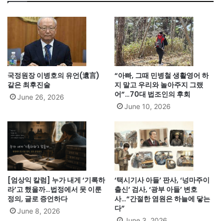
국정원장 이병호의 유언(遺言)
“아빠, 그때 민병철 생활영어 하
같은 최후진술
지 말고 우리와 놀아주지 그랬
어”…70대 법조인의 후회
June 26, 2026
June 10, 2026
[엄상익 칼럼] 누가 내게 ‘기록하
‘택시기사 아들’ 판사, ‘넝마주이
라’고 했을까…법정에서 못 이룬
출신’ 검사, ‘광부 아들’ 변호
정의, 글로 증언하다
사…“간절한 염원은 하늘에 닿는
다”
June 8, 2026
June 3, 2026