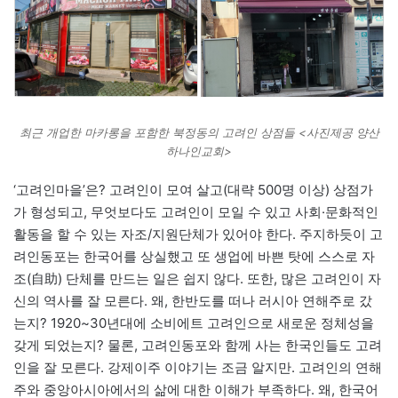
최근 개업한 마카롱을 포함한 북정동의 고려인 상점들 <사진제공 양산
하나인교회>
‘고려인마을’은? 고려인이 모여 살고(대략 500명 이상) 상점가
가 형성되고, 무엇보다도 고려인이 모일 수 있고 사회·문화적인
활동을 할 수 있는 자조/지원단체가 있어야 한다. 주지하듯이 고
려인동포는 한국어를 상실했고 또 생업에 바쁜 탓에 스스로 자
조(自助) 단체를 만드는 일은 쉽지 않다. 또한, 많은 고려인이 자
신의 역사를 잘 모른다. 왜, 한반도를 떠나 러시아 연해주로 갔
는지? 1920~30년대에 소비에트 고려인으로 새로운 정체성을
갖게 되었는지? 물론, 고려인동포와 함께 사는 한국인들도 고려
인을 잘 모른다. 강제이주 이야기는 조금 알지만. 고려인의 연해
주와 중앙아시아에서의 삶에 대한 이해가 부족하다. 왜, 한국어