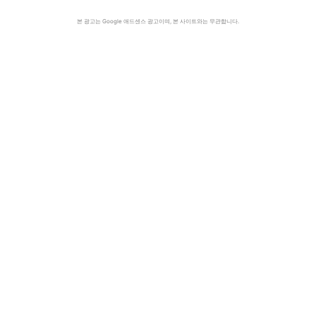
본 광고는 Google 애드센스 광고이며, 본 사이트와는 무관합니다.