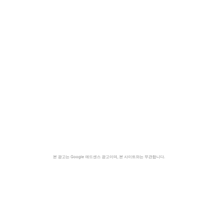
본 광고는 Google 애드센스 광고이며, 본 사이트와는 무관합니다.