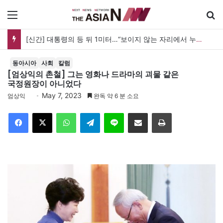
메뉴
[신간] 대통령의 등 뒤 1미터…“보이지 않는 자리에서 누구를 지킨다는 것”
동아시아
사회
칼럼
[엄상익의 촌철] 그는 영화나 드라마의 괴물 같은
국정원장이 아니었다
May 7, 2023
엄상익
완독 약 6 분 소요
Facebook
X
WhatsApp
Telegram
Line
이메일
인쇄