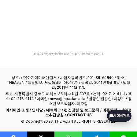
본 광고는 Google 애드센스 광고이며, 본 사이트와는 무관합니다.
상호: (주)아자미디어앤컬처 /
사업자등록번호: 101-86-64640
/ 제호:
THEAsiaN / 등록정보: 서울특별시 아01771 / 등록일: 2011년 9월 6일 / 발행
일: 2011년 11월 11일
주소: 서울특별시 종로구 혜화로 35 화수회관 207호 / 전화: 02-712-4111 /
팩
스: 02-718-1114
/ 이메일: news@theasian.asia / 발행인·편집인: 이상기 / 청
소년보호책임자: 이주형
아시아엔 소개
/
인사말
/
네트워크
/
편집강령 및 보도준칙
/
이용약관
/
개인정
보취급방침
/
CONTACT US
AI 에이전트
© Copyright
2026
, THE AsiaN ALL RIGHTS RESERVED