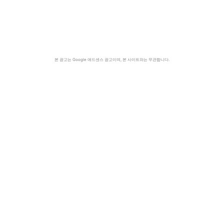
본 광고는 Google 애드센스 광고이며, 본 사이트와는 무관합니다.