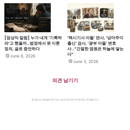
[엄상익 칼럼] 누가 내게 ‘기록하
‘택시기사 아들’ 판사, ‘넝마주이
라’고 했을까…법정에서 못 이룬
출신’ 검사, ‘광부 아들’ 변호
정의, 글로 증언하다
사…“간절한 염원은 하늘에 닿는
다”
June 8, 2026
June 3, 2026
의견 남기기
본 광고는 Google 애드센스 광고이며, 본 사이트와는 무관합니다.