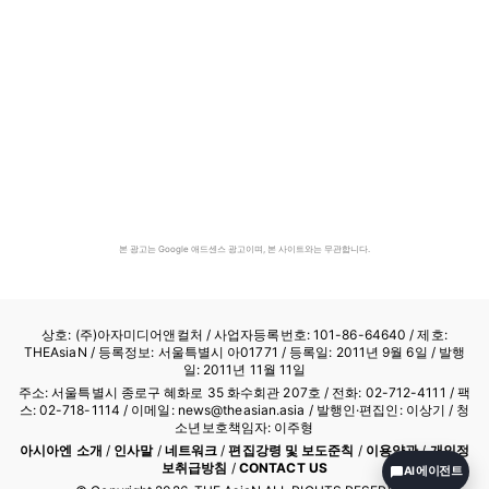
본 광고는 Google 애드센스 광고이며, 본 사이트와는 무관합니다.
상호: (주)아자미디어앤컬처 /
사업자등록번호: 101-86-64640
/ 제호:
THEAsiaN / 등록정보: 서울특별시 아01771 / 등록일: 2011년 9월 6일 / 발행
일: 2011년 11월 11일
주소: 서울특별시 종로구 혜화로 35 화수회관 207호 / 전화: 02-712-4111 /
팩
스: 02-718-1114
/ 이메일: news@theasian.asia / 발행인·편집인: 이상기 / 청
소년보호책임자: 이주형
아시아엔 소개
/
인사말
/
네트워크
/
편집강령 및 보도준칙
/
이용약관
/
개인정
보취급방침
/
CONTACT US
AI 에이전트