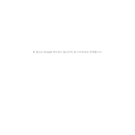
본 광고는 Google 애드센스 광고이며, 본 사이트와는 무관합니다.