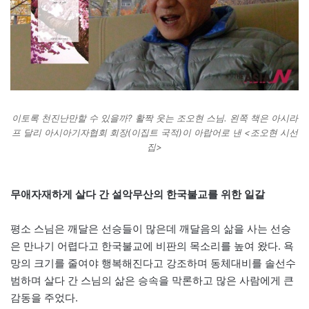
이토록 천진난만할 수 있을까? 활짝 웃는 조오현 스님. 왼쪽 책은 아시라
프 달리 아시아기자협회 회장(이집트 국적)이 아랍어로 낸 <조오현 시선
집>
무애자재하게 살다 간 설악무산의 한국불교를 위한 일갈
평소 스님은 깨달은 선승들이 많은데 깨달음의 삶을 사는 선승
은 만나기 어렵다고 한국불교에 비판의 목소리를 높여 왔다. 욕
망의 크기를 줄여야 행복해진다고 강조하며 동체대비를 솔선수
범하며 살다 간 스님의 삶은 승속을 막론하고 많은 사람에게 큰
감동을 주었다.