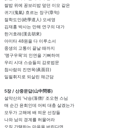
쌀밥 위에 꽁보리밥 덮던 이모 같은
귀기(鬼氣) 흐르는 장구(章句)
절학도인(絶學道人) 오세영
김재홍 박사는 만해 연구의 대가
한거호래(漢去胡來)
아미타 48원을 다 이루소서
중생의 고통이 끝날 때까지
‘맹구우목’의 인연을 기뻐하며
우리 시대 스승들의 감로법문
참사람의 진면목(眞面目)
일필휘지로 되살린 채근담
5장 / 산중문답(山中問答)
설악산의 ‘낙승(落僧)’ 조오현 스님
매 순간 윤회인데 어찌 대충 살겠는가
모두가 고해에 배 띄운 선장들
나와 남의 경계를 허물어라
오직 간택하는 마음을 버린다면