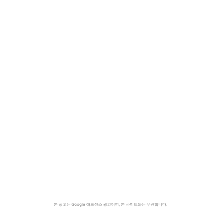
본 광고는 Google 애드센스 광고이며, 본 사이트와는 무관합니다.