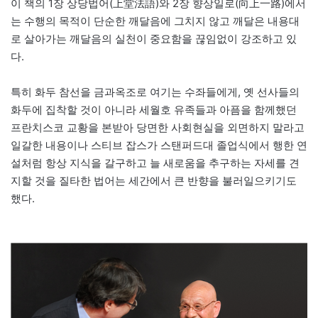
이 책의 1장 상당법어(上堂法語)와 2장 향상일로(向上一路)에서
는 수행의 목적이 단순한 깨달음에 그치지 않고 깨달은 내용대
로 살아가는 깨달음의 실천이 중요함을 끊임없이 강조하고 있
다.
특히 화두 참선을 금과옥조로 여기는 수좌들에게, 옛 선사들의
화두에 집착할 것이 아니라 세월호 유족들과 아픔을 함께했던
프란치스코 교황을 본받아 당면한 사회현실을 외면하지 말라고
일갈한 내용이나 스티브 잡스가 스탠퍼드대 졸업식에서 행한 연
설처럼 항상 지식을 갈구하고 늘 새로움을 추구하는 자세를 견
지할 것을 질타한 법어는 세간에서 큰 반향을 불러일으키기도
했다.