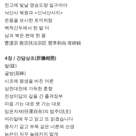
천고에 빛날 명승도량 일구어야
낙산사 복원과 <신낙산사지>
온몸을 보시한 토끼처럼
백척간두에서 한 발 더
남과 북은 본래 한 몸
曹溪宗 救宗扶法宗匠 聲準和尙 塔碑銘
4장 / 간담상조(肝膽相照)
발(跋)
굴방(屈棒)
시조에 평생을 바친 어른
삼천대천에 가득한 훈향
천성미답의 길을 간 출격장부
마음 가는 대로 붓 가는 대로
임운자재(任運自在)의 법주(法主)
머리맡에 두고 읽고 또 읽겠습니다
종지기 같고 부목 같은 너른뫼 선생
늙은이 자꾸 놀래키지 말게