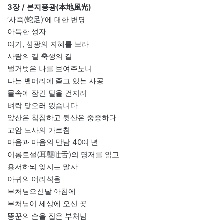
3장 / 본지풍광(本地風光)
‘사족(蛇足)’에 대한 변명
아득한 성자
여기, 섬광의 지혜를 보라
사람의 길 축생의 길
벌거벗은 나를 보여주노니
나는 뱃머리에 졸고 있는 사공
물속에 잠긴 달을 건지려
벼락 맞으러 왔습니다
앞산은 첩첩하고 뒷산은 중중하다
고암 노사의 가르침
마음과 마음의 만남 40여 년
이롱토설(耳聾吐舌)의 명저를 읽고
용서하되 잊지는 말자
아귀의 어리석음
부처님오신날 아침에
부처님이 세상에 오신 곳
똥꾼의 손을 잡은 부처님