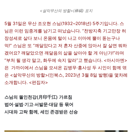
<설악무산의 방할>(棒碣) 표지
5월 31일은 무산 조오현 스님(1932~2018년) 5주기입니다. 스
님은 이런 임종게를 남기고 떠났습니다. “천방지축 기고만장 허
장성세로 살다 보니 온몸에 털이 나고 이마에 뿔이 돋는구나
억!” 스님은 또 “깨달았다고 저 혼자 산중에 앉아서 잘 살면 뭐하
겠어요? 깨달았으면 깨달음의 삶을 살아야 할 게 아닌가!”라며
“부처 될 생각 말고, 화두에 속지 말라”고 했습니다. <아시아엔>
은 가까이에서 스님을 모셔온 김병무·홍사성 두 시인이 함께 엮
은 <설악무산의 방할>(인북스, 2023년 3월 8일 발행)을 몇차례
소개합니다. <편집자>
스님의 월인천강(月印千江) 가르침
법어·설법·기고·서발문·대담 등 묶어
시대와 고락 함께, 세인 존경받은 선승