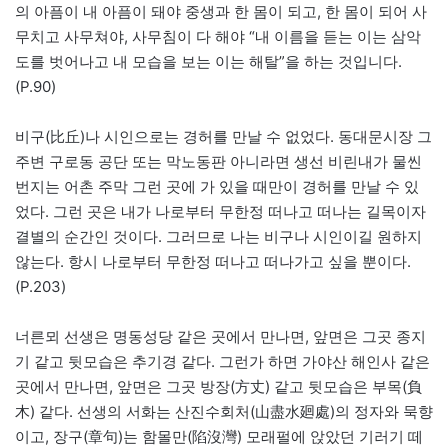
의 아픔이 내 아픔이 돼야 중생과 한 몸이 되고, 한 몸이 되어 사
무치고 사무쳐야, 사무침이 다 해야 “내 이름을 듣는 이는 삼악
도를 벗어나고 내 모습을 보는 이는 해탈”을 하는 것입니다.
(P.90)
비구(比丘)나 시인으로는 경허를 만날 수 없었다. 동대문시장 그
주변 구로동 공단 또는 막노동판 아니라면 생선 비린내가 물씬
번지는 어촌 주막 그런 곳에 가 있을 때만이 경허를 만날 수 있
었다. 그런 곳은 내가 나로부터 무한정 떠나고 떠나는 길목이자
결별의 순간인 것이다. 그러므로 나는 비구나 시인이길 원하지
않는다. 항시 나로부터 무한정 떠나고 떠나가고 싶을 뿐이다.
(P.203)
너른뫼 선생은 명동성당 같은 곳에서 만나면, 앞면은 그곳 종지
기 같고 뒷모습은 추기경 같다. 그런가 하면 가야산 해인사 같은
곳에서 만나면, 앞면은 그곳 방장(方丈) 같고 뒷모습은 부목(負
木) 같다. 선생의 서화는 산진수회처(山盡水廻處)의 정자와 묵향
이고, 장구(章句)는 함몰만(陷沒灣) 모래펄에 앉았던 기러기 떼