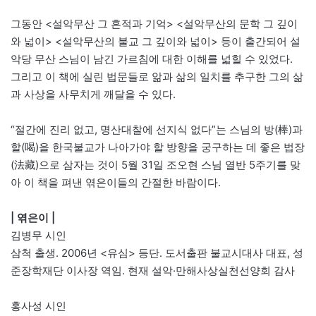
그동안 <설악무산 그 흔적과 기억> <설악무산의 문학 그 깊이
와 넓이> <설악무산의 불교 그 깊이와 넓이> 등이 출간되어 설
악당 무산 스님이 남긴 가르침에 대한 이해를 넓힐 수 있었다.
그리고 이 책에 실린 법문들로 앎과 삶의 일치를 추구한 그의 삶
과 사상을 사무치게 깨달을 수 있다.
“절간에 진리 없고, 명산대찰에 선지식 없다”는 스님의 방(棒)과
할(喝)을 한국불교가 나아가야 할 방향을 궁구하는 데 좋은 법장
(法藏)으로 삼자는 것이 5월 31일 조오현 스님 열반 5주기를 맞
아 이 책을 펴낸 엮은이들의 간절한 바람이다.
| 엮은이 |
김병무 시인
삼척 출생. 2006년 <유심> 등단. 도서출판 불교시대사 대표, 성
준장학재단 이사장 역임. 현재 설악·만해사상실천선양회 감사
홍사성 시인