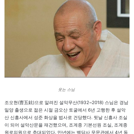
웃는 스님
조오현(曺五鉉)으로 알려진 설악무산(1932~2018) 스님은 경남
밀양 출생으로 젊은 시절 금오산 토굴에서 6년 고행한 후 설악
산 신흥사에서 성준 화상을 법사로 건당했다. 뒷날 신흥사 조실
이 되어 설악산문을 재건했으며, 조계종 기본선원 조실, 조계종
원로의원으로 추대되었다. 만년에는 백담사 무문관에서 4년 동