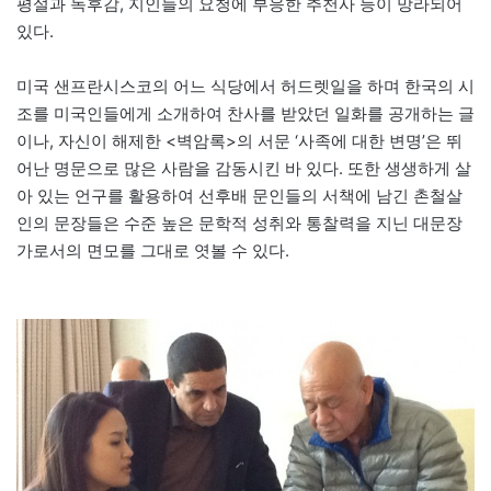
평설과 독후감, 지인들의 요청에 부응한 추천사 등이 망라되어
있다.
미국 샌프란시스코의 어느 식당에서 허드렛일을 하며 한국의 시
조를 미국인들에게 소개하여 찬사를 받았던 일화를 공개하는 글
이나, 자신이 해제한 <벽암록>의 서문 ‘사족에 대한 변명’은 뛰
어난 명문으로 많은 사람을 감동시킨 바 있다. 또한 생생하게 살
아 있는 언구를 활용하여 선후배 문인들의 서책에 남긴 촌철살
인의 문장들은 수준 높은 문학적 성취와 통찰력을 지닌 대문장
가로서의 면모를 그대로 엿볼 수 있다.