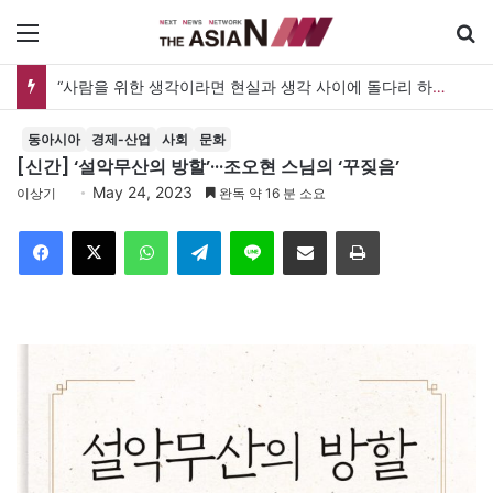
메뉴
[출판] 표현의 자유는 어디까지 허용되는가…김재형 전 대법관 ‘언론과 인격권’
동아시아
경제-산업
사회
문화
[신간] ‘설악무산의 방할’···조오현 스님의 ‘꾸짖음’
May 24, 2023
이상기
완독 약 16 분 소요
Facebook
X
WhatsApp
Telegram
Line
이메일
인쇄