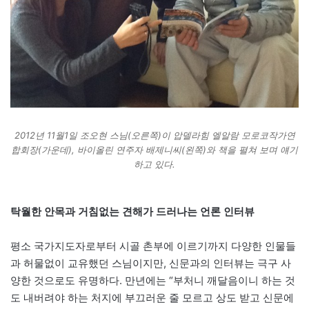
2012년 11월1일 조오현 스님(오른쪽)이 압델라힘 엘알람 모로코작가연
합회장(가운데), 바이올린 연주자 배제니씨(왼쪽)와 책을 펼쳐 보며 얘기
하고 있다.
탁월한 안목과 거침없는 견해가 드러나는 언론 인터뷰
평소 국가지도자로부터 시골 촌부에 이르기까지 다양한 인물들
과 허물없이 교유했던 스님이지만, 신문과의 인터뷰는 극구 사
양한 것으로도 유명하다. 만년에는 “부처니 깨달음이니 하는 것
도 내버려야 하는 처지에 부끄러운 줄 모르고 상도 받고 신문에