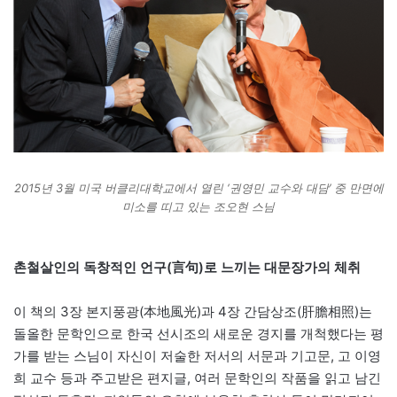
2015년 3월 미국 버클리대학교에서 열린 ‘권영민 교수와 대담’ 중 만면에
미소를 띠고 있는 조오현 스님
촌철살인의 독창적인 언구(言句)로 느끼는 대문장가의 체취
이 책의 3장 본지풍광(本地風光)과 4장 간담상조(肝膽相照)는
돌올한 문학인으로 한국 선시조의 새로운 경지를 개척했다는 평
가를 받는 스님이 자신이 저술한 저서의 서문과 기고문, 고 이영
희 교수 등과 주고받은 편지글, 여러 문학인의 작품을 읽고 남긴