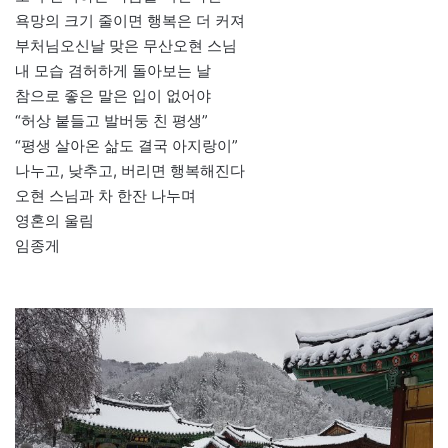
욕망의 크기 줄이면 행복은 더 커져
부처님오신날 맞은 무산오현 스님
내 모습 겸허하게 돌아보는 날
참으로 좋은 말은 입이 없어야
“허상 붙들고 발버둥 친 평생”
“평생 살아온 삶도 결국 아지랑이”
나누고, 낮추고, 버리면 행복해진다
오현 스님과 차 한잔 나누며
영혼의 울림
임종게