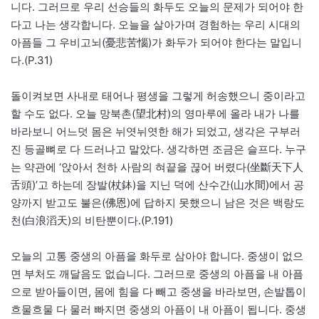
니다. 그러므로 우리 선승들의 화두도 오늘의 문제가 되어야 한
다고 나는 생각합니다. 오늘을 살아가며 경험하는 우리 시대의
아픔들 그 우비고뇌(憂悲苦惱)가 화두가 되어야 한다는 말입니
다.(P.31)
돌이켜보면 사내로 태어나 평생을 그렇게 허송했으니 중이라고
할 수도 없다. 오늘 망북촌(望北村)의 영마루에 올라 내가 나를
바라보니 어느덧 몸은 뉘엿뉘엿한 해가 되었고, 생각은 구부러
진 등골뼈로 다 드러나고 말았다. 생각하면 조금은 슬프다. 누구
는 약관에 ‘앉아서 천하 사람의 혀끝을 끊어 버렸다(坐斷天下人
舌頭)’고 하는데 장발(杖鉢)을 지닌 덕에 산수간(山水間)에서 공
양까지 받고도 불은(佛恩)에 답하지 못했으니 남은 것은 백랑도
천(白浪滔天)의 비탄뿐이다.(P.191)
오늘의 고통 중생의 아픔을 화두로 삼아야 합니다. 중생이 없으
면 부처도 깨달음도 없습니다. 그러므로 중생의 아픔을 내 아픔
으로 받아들이면, 몸에 힘을 다 빼고 중생을 바라보면, 손발톱이
흐물흐물 다 물러 빠지면 중생의 아픔이 내 아픔이 됩니다. 중생