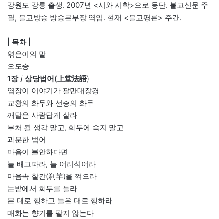
강원도 강릉 출생. 2007년 <시와 시학>으로 등단. 불교신문 주
필, 불교방송 방송본부장 역임. 현재 <불교평론> 주간.
| 목차 |
엮은이의 말
오도송
1장 / 상당법어(上堂法語)
염장이 이야기가 팔만대장경
교황의 화두와 선승의 화두
깨달은 사람답게 살라
부처 될 생각 말고, 화두에 속지 말고
과분한 법어
마음이 불안하다면
늘 배고파라, 늘 어리석어라
마음속 찰간(刹竿)을 꺾으라
눈밭에서 화두를 들라
본 대로 행하고 들은 대로 행하라
매화는 향기를 팔지 않는다