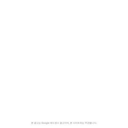
본 광고는 Google 애드센스 광고이며, 본 사이트와는 무관합니다.