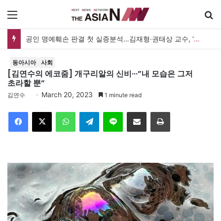
메뉴
공인 명예훼손 판결 첫 실증분석…김재형·권태상 교수, ‘공인 보도준칙’ 제안도
동아시아
사회
[김연수의 에코줌] 개구리알의 신비···”내 모습은 그저
초라할 뿐”
March 20, 2023
김연수
1 minute read
Facebook
X
WhatsApp
Telegram
Line
이메일
인쇄