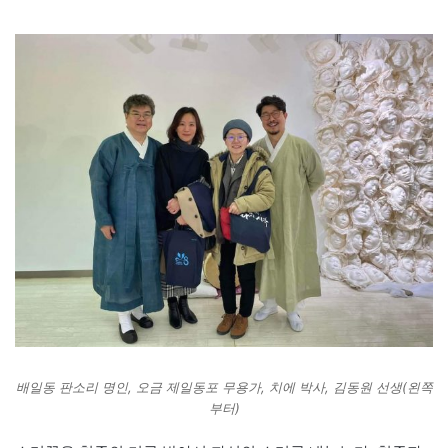
배일동 판소리 명인, 오금 제일동포 무용가, 치에 박사, 김동원 선생(왼쪽
부터)