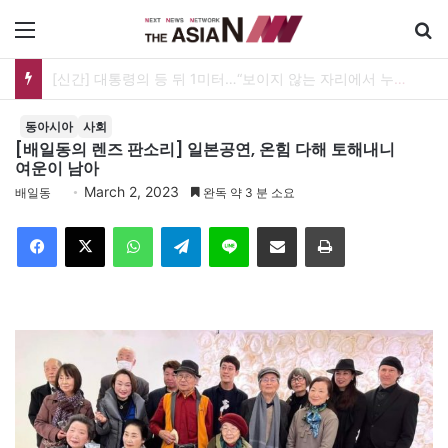
메뉴
[신간] 대통령의 등 뒤 1미터…“보이지 않는 자리에서 누구를 지킨다는 것”
동아시아
사회
[배일동의 렌즈 판소리] 일본공연, 온힘 다해 토해내니
여운이 남아
March 2, 2023
배일동
완독 약 3 분 소요
Facebook
X
WhatsApp
Telegram
Line
이메일
인쇄