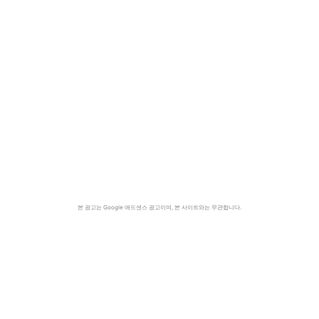
본 광고는 Google 애드센스 광고이며, 본 사이트와는 무관합니다.