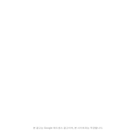
본 광고는 Google 애드센스 광고이며, 본 사이트와는 무관합니다.