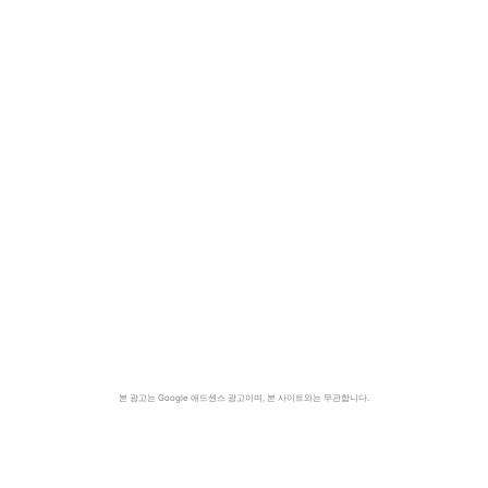
본 광고는 Google 애드센스 광고이며, 본 사이트와는 무관합니다.