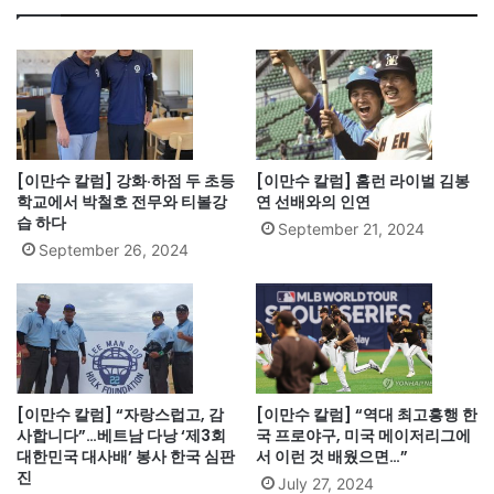
[이만수 칼럼] 강화·하점 두 초등
[이만수 칼럼] 홈런 라이벌 김봉
학교에서 박철호 전무와 티볼강
연 선배와의 인연
습 하다
September 21, 2024
September 26, 2024
[이만수 칼럼] “자랑스럽고, 감
[이만수 칼럼] “역대 최고흥행 한
사합니다”…베트남 다낭 ‘제3회
국 프로야구, 미국 메이저리그에
대한민국 대사배’ 봉사 한국 심판
서 이런 것 배웠으면…”
진
July 27, 2024