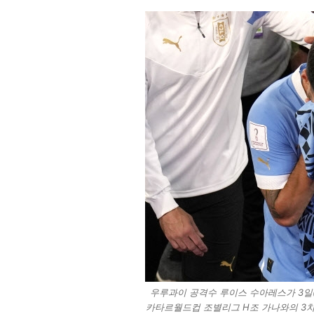
우루과이 공격수 루이스 수아레스가 3일
카타르월드컵 조별리그 H조 가나와의 3차