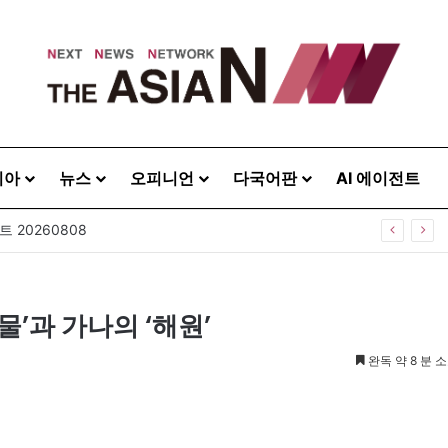
시아
뉴스
오피니언
다국어판
AI 에이전트
 20260808
’과 가나의 ‘해원’
완독 약 8 분 