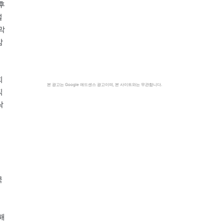
후
널
막
감
회
본 광고는 Google 애드센스 광고이며, 본 사이트와는 무관합니다.
직
락
득
국
해