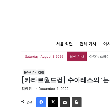
처음 화면
전체 기사
아
최신 기사
아자뉴스바이트
Saturday, August 8 2026
동아시아
칼럼
[카타르월드컵] 수아레스의 ‘눈물
김현원
December 4, 2022
Facebook
X
이메일
인쇄
공유