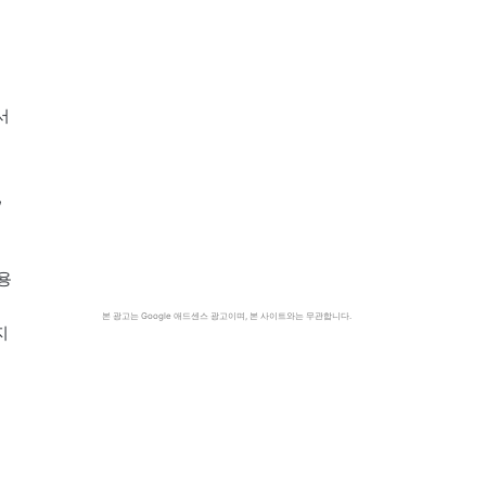
서
,
용
리
본 광고는 Google 애드센스 광고이며, 본 사이트와는 무관합니다.
지
이