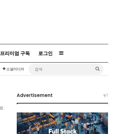
프리미엄 구독
로그인
Sidebar
검
소셜미디어
색
Advertisement
소요