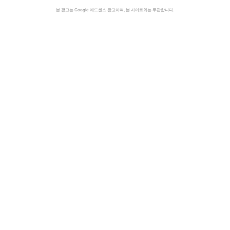
본 광고는 Google 애드센스 광고이며, 본 사이트와는 무관합니다.