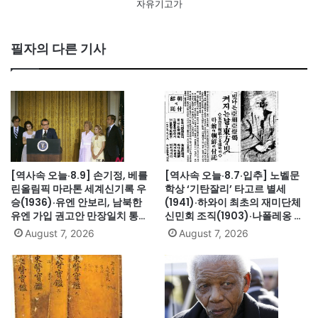
자유기고가
필자의 다른 기사
[역사속 오늘·8.9] 손기정, 베를
[역사속 오늘·8.7·입추] 노벨문
린올림픽 마라톤 세계신기록 우
학상 ‘기탄잘리’ 타고르 별세
승(1936)·유엔 안보리, 남북한
(1941)·하와이 최초의 재미단체
유엔 가입 권고안 만장일치 통과
신민회 조직(1903)·나폴레옹 세
(1991)·싱가포르, 말레이시아에
인트헬레나섬 유배(1815)·英 해
August 7, 2026
August 7, 2026
서 분리 독립(1965)·닉슨, 워터
군, 스페인 무적함대 격파
게이트로 사상 첫 대통령 사임
(1588)·美 화성탐사로봇 큐리오
(1974)
시티 화성 착륙(2012)·日, 화이
트리스트에서 한국 제외(2019)