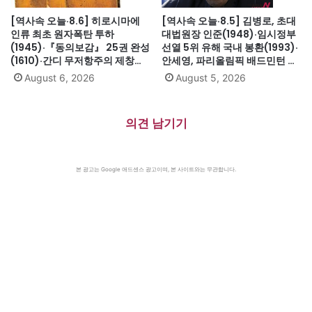
[역사속 오늘·8.6] 히로시마에
[역사속 오늘·8.5] 김병로, 초대
인류 최초 원자폭탄 투하
대법원장 인준(1948)·임시정부
(1945)·『동의보감』 25권 완성
선열 5위 유해 국내 봉환(1993)·
(1610)·간디 무저항주의 제창
안세영, 파리올림픽 배드민턴 여
(1931)·대전엑스포 개막(1993)·
자단식 금메달(2024)·하시나 방
August 6, 2026
August 5, 2026
자메이카, 영국에서 독립(1962)
글라데시 총리 인도 망명
(2024)·미·영·소, 부분적 핵실험
금지조약 조인(1963)·넬슨 만델
의견 남기기
라 체포, 27년 옥고의 시작
(1962)
본 광고는 Google 애드센스 광고이며, 본 사이트와는 무관합니다.