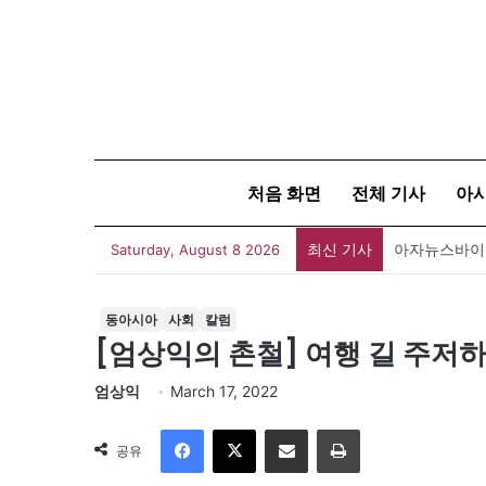
처음 화면
전체 기사
아
최신 기사
아자뉴스바이트
Saturday, August 8 2026
동아시아
사회
칼럼
[엄상익의 촌철] 여행 길 주저
엄상익
March 17, 2022
Facebook
X
이메일
인쇄
공유