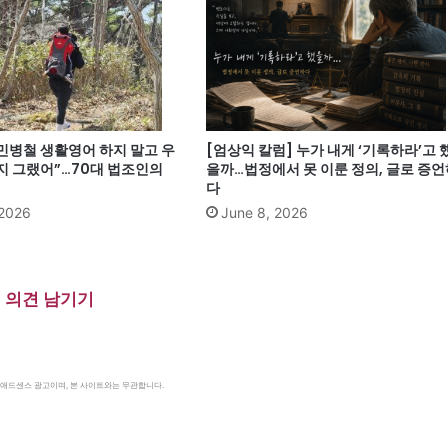
 민병철 생활영어 하지 말고 우
[엄상익 칼럼] 누가 내게 ‘기록하라’고 
지 그랬어”…70대 법조인의
을까…법정에서 못 이룬 정의, 글로 증언
다
 2026
June 8, 2026
의견 남기기
le 애드센스 광고이며, 본 사이트와는 무관합니다.