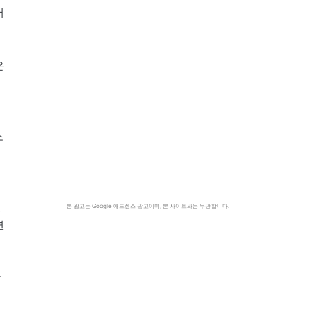
어
은
소
면
본 광고는 Google 애드센스 광고이며, 본 사이트와는 무관합니다.
면
같