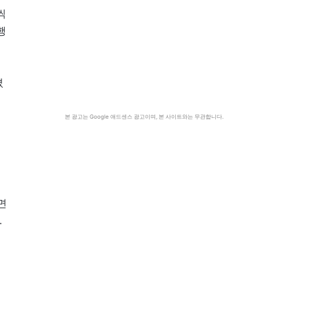
씩
행
졌
기
본 광고는 Google 애드센스 광고이며, 본 사이트와는 무관합니다.
면
.