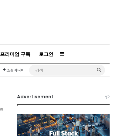
프리미엄 구독
로그인
Sidebar
검
소셜미디어
색
Advertisement
소요