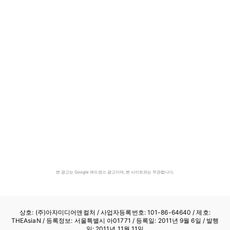
본 광고는 Google 애드센스 광고이며, 본 사이트와는 무관합니다.
상호: (주)아자미디어앤컬처 /
사업자등록번호: 101-86-64640
/ 제호:
THEAsiaN / 등록정보: 서울특별시 아01771 / 등록일: 2011년 9월 6일 / 발행
일: 2011년 11월 11일