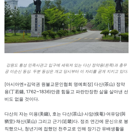
강원도 횡성 민족사관고 입구에 세워져 있는 다산 정약용(왼쪽)과 충무
공 이순신 동상. 두분 동상은 개교 당시부터 이 자리를 굳게 지키고 있다.
[아시아엔=김덕권 원불교문인협회 명예회장] 다산(茶山) 정약
용(丁若鏞, 1762~1836)만큼 힘들고 파란만장한 삶을 살아낸 선
비도 없을 것이다.
다산의 자는 미용(美鏞), 호는 다산(茶山)·사암(俟菴)·여유당(與
猶堂)·채산(菜山) 그리고 근기(近畿)다. 정조 연간에 문신으로 봉
직했으나, 청년기에 접했던 천주교로 인해 장기간 유배생활을