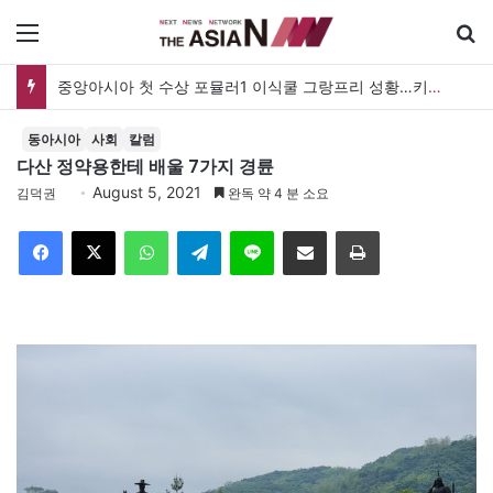
메뉴
중앙아시아 첫 수상 포뮬러1 이식쿨 그랑프리 성황…키르기스스탄, 대회 연례화 추진
동아시아
사회
칼럼
다산 정약용한테 배울 7가지 경륜
August 5, 2021
김덕권
완독 약 4 분 소요
Facebook
X
WhatsApp
Telegram
Line
이메일
인쇄