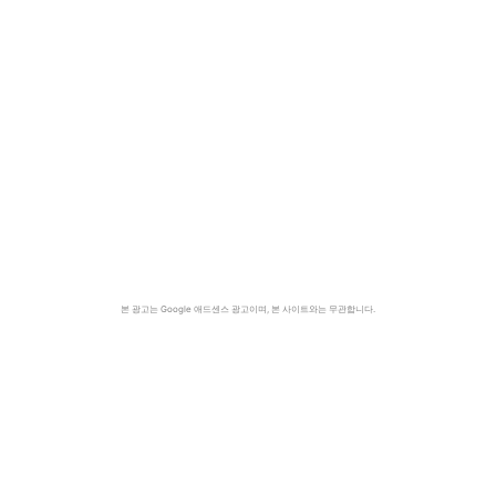
본 광고는 Google 애드센스 광고이며, 본 사이트와는 무관합니다.