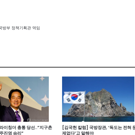
 국방부 정책기획관 역임
라이칭더 총통 당선..”지구촌
[김국헌 칼럼] 국방장관, ‘독도는 전혀 
민주진영 승리”
제없다’고 말해야