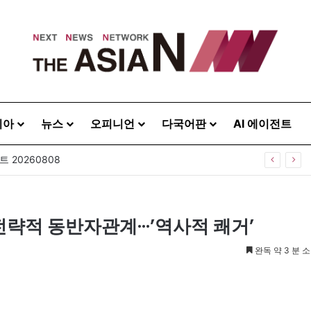
시아
뉴스
오피니언
다국어판
AI 에이전트
 20260808
략적 동반자관계···’역사적 쾌거’
완독 약 3 분 