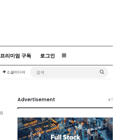
프리미엄 구독
로그인
Sidebar
검
소셜미디어
색
Advertisement
소요