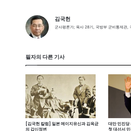
김국헌
군사평론가; 육사 28기, 국방부 군비통제관,
필자의 다른 기사
[김국헌 칼럼] 일본 메이지유신과 김옥균
대만 민진당 
의 갑신정변
첫 대선서 