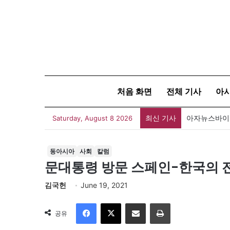
처음 화면
전체 기사
아
최신 기사
아자뉴스바이트
Saturday, August 8 2026
동아시아
사회
칼럼
문대통령 방문 스페인-한국의 전
김국헌
June 19, 2021
Facebook
X
이메일
인쇄
공유