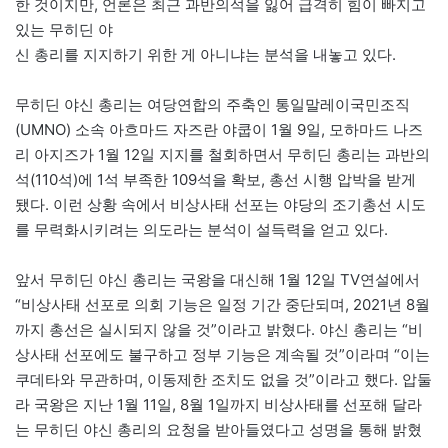
한 것이지만, 언론은 최근 과반의석을 잃어 급격히 힘이 빠지고
있는 무히딘 야
신 총리를 지지하기 위한 게 아니냐는 분석을 내놓고 있다.
무히딘 야신 총리는 여당연합의 주축인 통일말레이국민조직
(UMNO) 소속 아흐마드 자즈란 야쿱이 1월 9일, 모하마드 나즈
리 아지즈가 1월 12일 지지를 철회하면서 무히딘 총리는 과반의
석(110석)에 1석 부족한 109석을 확보, 총선 시행 압박을 받게
됐다. 이런 상황 속에서 비상사태 선포는 야당의 조기총선 시도
를 무력화시키려는 의도라는 분석이 설득력을 얻고 있다.
앞서 무히딘 야신 총리는 국왕을 대신해 1월 12일 TV연설에서
“비상사태 선포로 의회 기능은 일정 기간 중단되며, 2021년 8월
까지 총선은 실시되지 않을 것”이라고 밝혔다. 야신 총리는 “비
상사태 선포에도 불구하고 정부 기능은 계속될 것”이라며 “이는
쿠데타와 무관하며, 이동제한 조치도 없을 것”이라고 했다. 압둘
라 국왕은 지난 1월 11일, 8월 1일까지 비상사태를 선포해 달라
는 무히딘 야신 총리의 요청을 받아들였다고 성명을 통해 밝혔