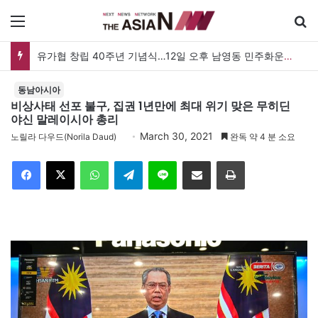
메뉴
유가협 창립 40주년 기념식…12일 오후 남영동 민주화운동기념관
동남아시아
비상사태 선포 불구, 집권 1년만에 최대 위기 맞은 무히딘
야신 말레이시아 총리
March 30, 2021
노릴라 다우드(Norila Daud)
완독 약 4 분 소요
Facebook
X
WhatsApp
Telegram
Line
이메일
인쇄