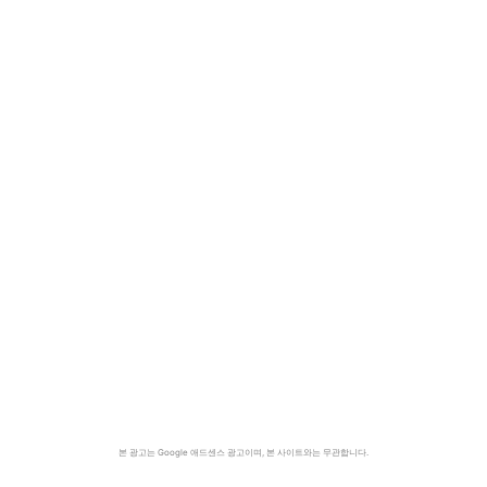
본 광고는 Google 애드센스 광고이며, 본 사이트와는 무관합니다.