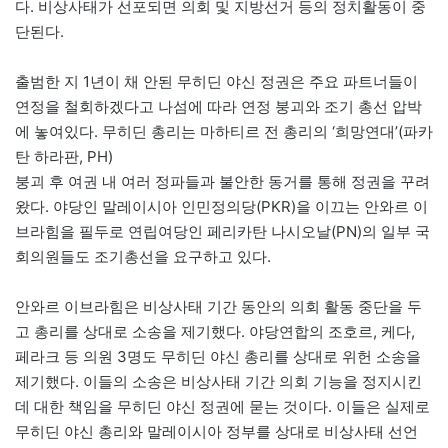
다. 비상사태가 선포되면 의회 및 지방선거 등의 정치활동이 중
단된다.
출범한 지 1년이 채 안된 무히딘 야신 정권은 주요 파트너들이
연정을 철회하겠다고 나섬에 따라 연정 붕괴와 조기 총선 압박
에 놓여있다. 무히딘 총리는 마하티르 전 총리의 ‘희망연대’(파카
탄 하라판, PH)
붕괴 후 여권 내 여러 정파들과 불안한 동거를 통해 정권을 꾸려
왔다. 야당인 말레이시아 인민정의당(PKR)을 이끄는 안와르 이
브라힘을 필두로 연립여당인 페리카탄 나시오날(PN)의 일부 국
회의원들도 조기총선을 요구하고 있다.
안와르 이브라힘은 비상사태 기간 동안의 의회 활동 중단을 두
고 총리를 상대로 소송을 제기했다. 야당연합의 조호르, 케다,
페라크 등 의원 3명도 무히딘 야신 총리를 상대로 위헌 소송을
제기했다. 이들의 소송은 비상사태 기간 의회 기능을 정지시킨
데 대한 책임을 무히딘 야신 정권에 묻는 것이다. 이들은 실제로
무히딘 야신 총리와 말레이시아 정부를 상대로 비상사태 선언